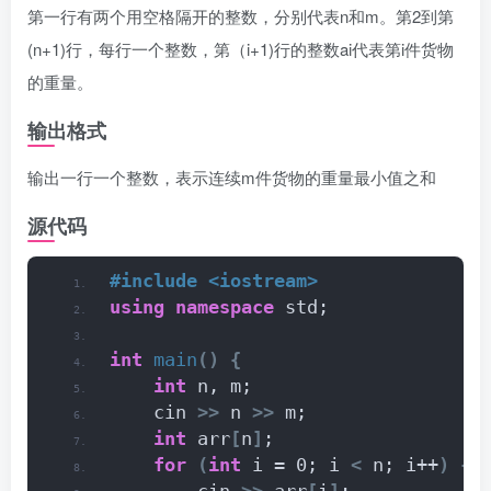
第一行有两个用空格隔开的整数，分别代表n和m。第2到第
(n+1)行，每行一个整数，第（i+1)行的整数ai代表第i件货物
的重量。
输出格式
输出一行一个整数，表示连续m件货物的重量最小值之和
源代码
#include <iostream>
using
namespace
 std;
int
main
()
{
int
 n, m;
    cin 
>>
 n 
>>
 m;
int
 arr
[
n
]
;
for
(
int
 i = 0; i 
<
 n; i++
)
{