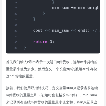
}
            min_sum += min_weight;
}
}
    cout 
<<
 min_sum 
<<
 endl;
 // 输
return
 0;
}
首先我们输入n和m表示一次进口n件货物，连续m件货物的
重量最小值为多少。然后定义一个长度为n的数组arr来存储
这n个货物的重量。
接着，我们使用双指针技巧，定义变量sum来记录当前连续
m件货物的重量之和（初始时也包括前m-1件），min_sum
来记录所有连续m件货物的重量最小值之和，start来记录当