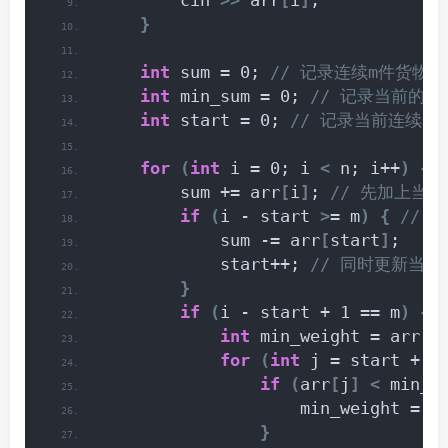
        cin 
>>
 arr
[
i
]
;
}
int
 sum = 0;
 // 记录连续m件货物
int
 min_sum = 0;
 // 记录当前的
int
 start = 0;
 // 记录当前连续
for
(
int
 i = 0; i 
<
 n; i++
)
{
        sum += arr
[
i
]
;
 // 先加上当
if
(
i - start 
>
= m
)
{
 //
            sum -= arr
[
start
]
;
            start++;
 // 同时更新当
}
if
(
i - start + 1 == m
)
{
 
int
 min_weight = arr
[
s
for
(
int
 j = start + 1
if
(
arr
[
j
]
<
 min_w
                    min_weight = a
}