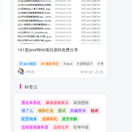
161套javaWeb项目源码免费分享
计算机专
java项目
项目专区
# java
# 课程设计
# 毕业设计
随心随
2年前
2年前
6103
25
标签云
黑名单系统
麻雀搜索算法
高清壁纸
饿了么
领取红包
面试
防骗宣传
链表
配置镜像
选课系统
迷宫求解
远程链接服务器
远程仓库
软考中级