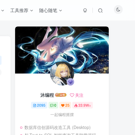
工具推荐
随心随笔
沐编程
关注
2095
0
25
33.9W+
一起编程摇摆
数据库信创源码改造工具 (Desktop)