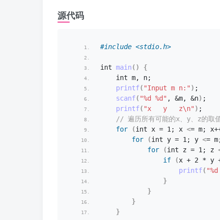
源代码
#include <stdio.h>
int
main
()
{
int
 m, n;
printf
(
"Input m n:"
)
;
scanf
(
"%d %d"
, &m, &n
)
;
printf
(
"x   y   z\n"
)
;
 // 遍历所有可能的x、y、z的取
for
(
int
 x = 1; x 
<
= m; x+
for
(
int
 y = 1; y 
<
= m
for
(
int
 z = 1; z 
if
(
x + 2 * y 
printf
(
"%d
}
}
}
}