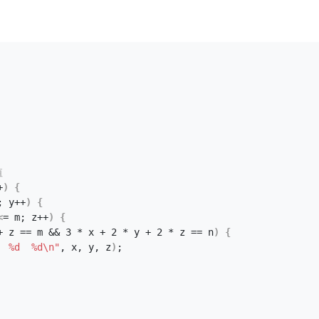
值
+
)
{
; y++
)
{
<
= m; z++
)
{
+ z == m && 3 * x + 2 * y + 2 * z == n
)
{
  %d  %d\n"
, x, y, z
)
;