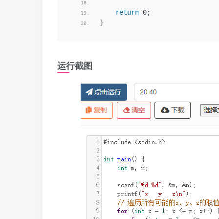
return
 0;
}
运行截图