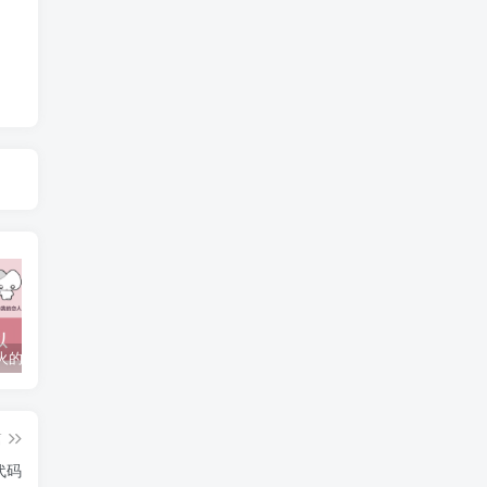
抖音上较火的“可以成为我的恋人吗”HTML源码
javaweb+C+asp毕业设计项目合集免费下载
javaWeb毕业设计项目完整源码附带论文合集免费下载
篇
代码