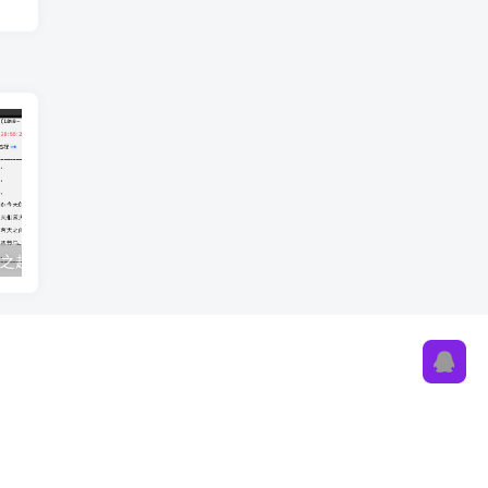
C语言课程设计之超级万年历系统项目源码
基于C语言开发的医院药房信息管理系统