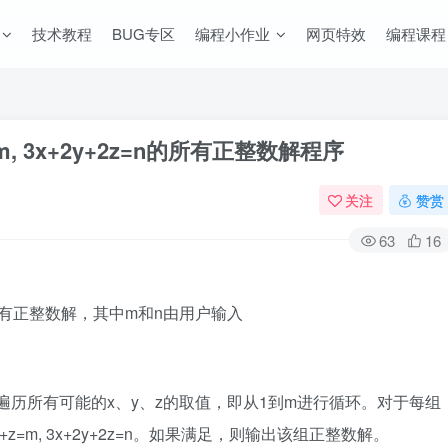
技术教程
BUG专区
编程小作业
网页特效
编程课程
, 3x+2y+2z=n的所有正整数解程序
关注
赞赏
63
16
=n的所有正整数解，其中m和n由用户输入
遍历所有可能的x、y、z的取值，即从1到m进行循环。对于每组
z=m, 3x+2y+2z=n。如果满足，则输出该组正整数解。