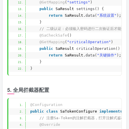
@GetMapping
(
"settings"
)
public
 SaResult 
settings
()
{
return
 SaResult.
data
(
"系统设置"
)
;
}
 // 二级认证：必须输入密码进行二次验证后才能进入
@SaCheckSafe
()
@GetMapping
(
"criticalOperation"
)
public
 SaResult 
criticalOperation
()
{
return
 SaResult.
data
(
"关键操作"
)
;
}
}
5. 全局拦截器配置
@Configuration
public
class
 SaTokenConfigure 
implements
 W
 // 注册Sa-Token的注解拦截器，打开注解式鉴权功
@Override