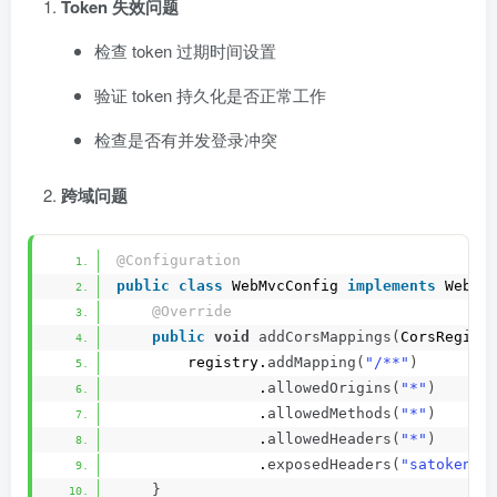
Token 失效问题
检查 token 过期时间设置
验证 token 持久化是否正常工作
检查是否有并发登录冲突
跨域问题
@Configuration
public
class
 WebMvcConfig 
implements
 WebMv
@Override
public
void
addCorsMappings
(
CorsRegist
        registry.
addMapping
(
"/**"
)
                .
allowedOrigins
(
"*"
)
                .
allowedMethods
(
"*"
)
                .
allowedHeaders
(
"*"
)
                .
exposedHeaders
(
"satoken"
)
}