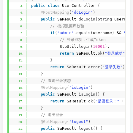
public
class
 UserController 
{
@PostMapping
(
"doLogin"
)
public
 SaResult 
doLogin
(
String
 usernam
 // 模拟数据库校验
if
(
"admin"
.
equals
(
username
)
 && 
"12
 // 登录成功，生成Token
            StpUtil.
login
(
10001
)
;
return
 SaResult.
ok
(
"登录成功"
)
.
s
}
return
 SaResult.
error
(
"登录失败"
)
;
}
 // 查询登录状态
@GetMapping
(
"isLogin"
)
public
 SaResult 
isLogin
()
{
return
 SaResult.
ok
(
"是否登录："
 + St
}
 // 退出登录
@GetMapping
(
"logout"
)
public
 SaResult 
logout
()
{