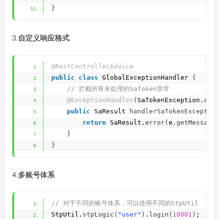
}
3.
自定义响应格式
@RestControllerAdvice
public
class
 GlobalExceptionHandler 
{
 // 拦截所有未处理的SaToken异常
@ExceptionHandler
(
SaTokenException.
cla
public
 SaResult 
handlerSaTokenExceptio
return
 SaResult.
error
(
e.
getMessage
}
}
4.
多账号体系
// 对于不同的账号体系，可以使用不同的StpUtil
StpUtil.
stpLogic
(
"user"
)
.
login
(
10001
)
; 
 /