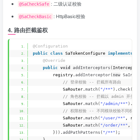
: 二级认证校验
@SaCheckSafe
: HttpBasic校验
@SaCheckBasic
4. 路由拦截鉴权
@Configuration
public
class
 SaTokenConfigure 
implements
 W
@Override
public
void
addInterceptors
(
Intercepto
        registry.
addInterceptor
(
new
SaInte
 // 登录校验 -- 拦截所有路由
            SaRouter.
match
(
"/**"
)
.
check
(
r 
 // 角色校验 -- 拦截以 admin 开头
            SaRouter.
match
(
"/admin/**"
)
.
ch
 // 权限校验 -- 不同模块校验不同权限
            SaRouter.
match
(
"/user/**"
, r -
            SaRouter.
match
(
"/order/**"
, r 
}))
.
addPathPatterns
(
"/**"
)
;
}