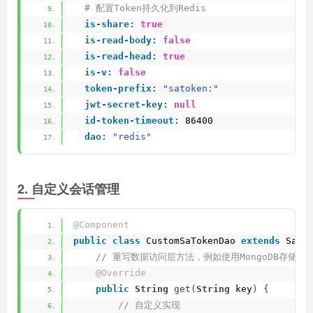
 # 配置Token持久化到Redis
is-share:
true
is-read-body:
false
is-read-head:
true
is-v:
false
token-prefix:
"satoken:"
jwt-secret-key:
null
id-token-timeout:
 86400
dao:
"redis"
2. 自定义会话管理
@Component
public
class
 CustomSaTokenDao 
extends
 SaTo
 // 重写数据访问层方法，例如使用MongoDB存储
@Override
public
String
get
(
String
 key
)
{
 // 自定义实现