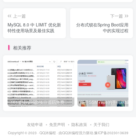
上一篇
下一篇
MySQL 8.0 中 LIMIT 优化新
分布式锁在Spring Boot应用
特性使用场景及最佳实践
中的实现过程
相关推荐
161套javaWeb项目源码免费分享
基于SSM+Vue的手机商城销售
友链申请
免责声明
隐私政策
关于我们
Copyright © 2023 ·
QQ沐编程
· 由
QQ沐编程
强力驱动.
豫ICP备2023013639