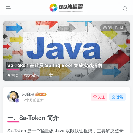
96
14
Sa-Token 基础及 Spring Boot 集成实战指南
首页
技术教程
正文
沐编程
关注
赞赏
12个月前更新
一、Sa-Token 简介
Sa-Token 是一个轻量级 Java 权限认证框架，主要解决登录