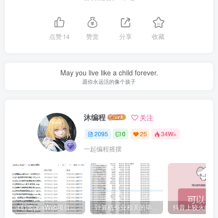
点赞
14
赞赏
分享
收藏
May you live like a child forever.
愿你永远活的像个孩子
沐编程
关注
2095
0
25
34W+
一起编程摇摆
161套javaWeb项目源码免费分享
计算机专业相关的毕业设计论文合集免费下载