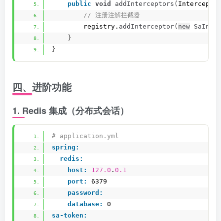
public
void
addInterceptors
(
Intercepto
 // 注册注解拦截器
        registry.
addInterceptor
(
new
SaInte
}
}
四、进阶功能
1. Redis 集成（分布式会话）
# application.yml
spring:
redis:
host:
127.0
.
0.1
port:
 6379
password:
database:
 0
sa-token: