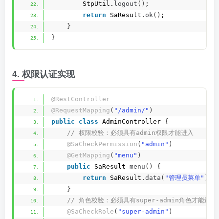
        StpUtil.
logout
()
;
return
 SaResult.
ok
()
;
}
}
4. 权限认证实现
@RestController
@RequestMapping
(
"/admin/"
)
public
class
 AdminController 
{
 // 权限校验：必须具有admin权限才能进入
@SaCheckPermission
(
"admin"
)
@GetMapping
(
"menu"
)
public
 SaResult 
menu
()
{
return
 SaResult.
data
(
"管理员菜单"
)
;
}
 // 角色校验：必须具有super-admin角色才能进入
@SaCheckRole
(
"super-admin"
)