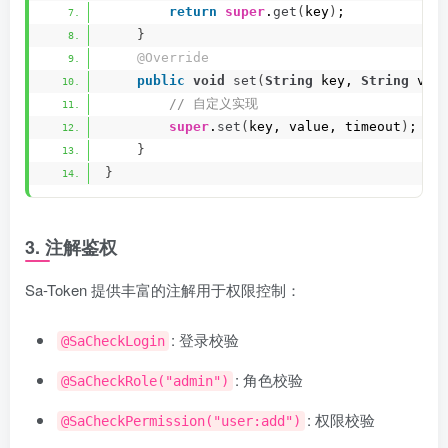
return
super
.
get
(
key
)
;
}
@Override
public
void
set
(
String
 key, 
String
 val
 // 自定义实现
super
.
set
(
key, value, timeout
)
;
}
}
3. 注解鉴权
Sa-Token 提供丰富的注解用于权限控制：
: 登录校验
@SaCheckLogin
: 角色校验
@SaCheckRole("admin")
: 权限校验
@SaCheckPermission("user:add")