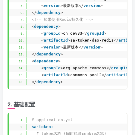
<
version
>
最新版本
</
version
>
</
dependency
>
<!-- 如果使用Redis持久化 -->
<
dependency
>
<
groupId
>
cn.dev33
</
groupId
>
<
artifactId
>
sa-token-dao-redis
</
artifa
<
version
>
最新版本
</
version
>
</
dependency
>
<
dependency
>
<
groupId
>
org.apache.commons
</
groupId
>
<
artifactId
>
commons-pool2
</
artifactId
>
</
dependency
>
2. 基础配置
# application.yml
sa-token:
 # token名称 (同时也是cookie名称)