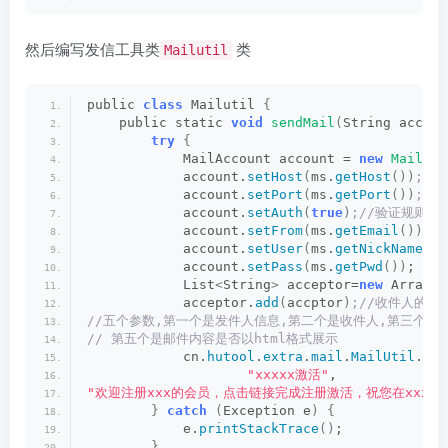
然后编写发信工具类
类
Mailutil
public 
class
 Mailutil 
{
    public static 
void
sendMail
(
String accpto
try
{
            MailAccount account = 
new
MailAcc
            account.
setHost
(
ms.
getHost
())
;/
            account.
setPort
(
ms.
getPort
())
;/
            account.
setAuth
(
true
)
;//验证规则
            account.
setFrom
(
ms.
getEmail
())
;/
            account.
setUser
(
ms.
getNickName
())
            account.
setPass
(
ms.
getPwd
())
;
 /
            List
<
String
>
 acceptor=
new
 ArrayLi
            acceptor.
add
(
accptor
)
;//收件人的邮
//五个参数,第一个是发件人信息,第二个是收件人,第三个是
// 第五个是邮件内容是否以html格式展示
            cn.
hutool
.
extra
.
mail
.
MailUtil
.
sen
"xxxxx激活"
,
"欢迎注册xxx的会员，点击链接完成注册激活，祝您在xxxxx！激活
}
catch
(
Exception e
)
{
            e.
printStackTrace
()
;
}