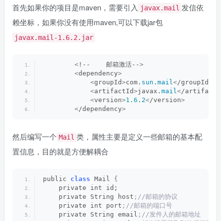
首先如果你的项目是maven，需要引入
发信依
javax.mail
赖坐标，如果你没有使用maven,可以下载jar包
javax.mail-1.6.2.jar
<
!--    邮箱激活--
>
<
dependency
>
<
groupId
>
com.
sun
.
mail
<
/groupId
>
<
artifactId
>
javax.
mail
<
/artifactI
<
version
>
1.6
.
2
<
/version
>
<
/dependency
>
然后编写一个
类，属性主要是定义一些邮箱的基本配
Mail
置信息，目的就是方便解耦合
public 
class
 Mail 
{
    private int id;
    private String host
;//邮箱的协议
    private int port
;//邮箱的端口号
    private String email
;//发件人的邮箱地址