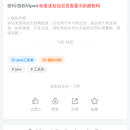
密码/授权码pwd:
你发送短信后页面显示的授权码
©
版权声明
本站资源来自互联网收集，仅供用于学习和交流，请勿用于商业用
途。如有侵权、不妥之处，请联系站长并出示版权证明以便删除。敬
请谅解！
THE END
java工具类
模块代码
# java
# 工具类
喜欢就支持一下吧
点赞
0
赞赏
分享
收藏