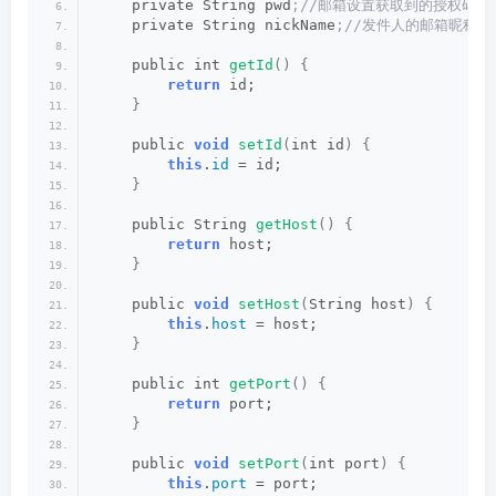
    private String pwd
;//邮箱设置获取到的授权码,
    private String nickName
;//发件人的邮箱昵称
    public int 
getId
()
{
return
 id;
}
    public 
void
setId
(
int id
)
{
this
.
id
 = id;
}
    public String 
getHost
()
{
return
 host;
}
    public 
void
setHost
(
String host
)
{
this
.
host
 = host;
}
    public int 
getPort
()
{
return
 port;
}
    public 
void
setPort
(
int port
)
{
this
.
port
 = port;