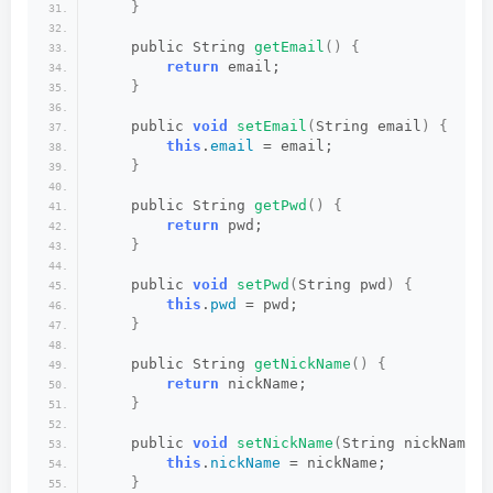
}
    public String 
getEmail
()
{
return
 email;
}
    public 
void
setEmail
(
String email
)
{
this
.
email
 = email;
}
    public String 
getPwd
()
{
return
 pwd;
}
    public 
void
setPwd
(
String pwd
)
{
this
.
pwd
 = pwd;
}
    public String 
getNickName
()
{
return
 nickName;
}
    public 
void
setNickName
(
String nickName
)
this
.
nickName
 = nickName;
}