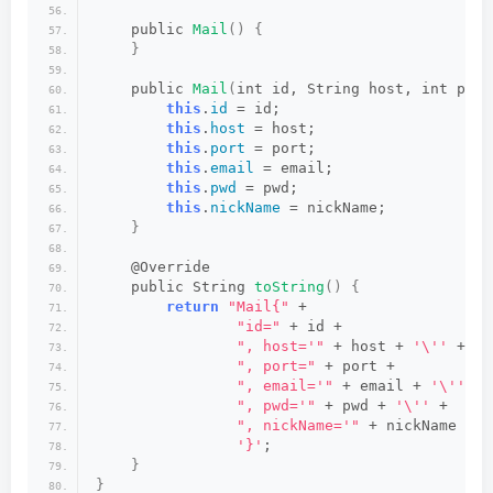
    public 
Mail
()
{
}
    public 
Mail
(
int id, String host, int port
this
.
id
 = id;
this
.
host
 = host;
this
.
port
 = port;
this
.
email
 = email;
this
.
pwd
 = pwd;
this
.
nickName
 = nickName;
}
    @Override
    public String 
toString
()
{
return
"Mail{"
 +
"id="
 + id +
", host='"
 + host + 
'\''
 +
", port="
 + port +
", email='"
 + email + 
'\''
 +
", pwd='"
 + pwd + 
'\''
 +
", nickName='"
 + nickName + 
'
'}'
;
}
}