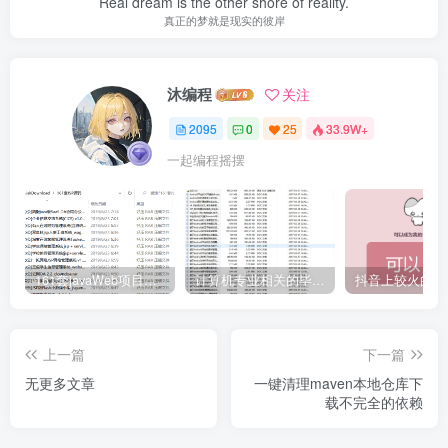
Real dream is the other shore of reality.
真正的梦就是现实的彼岸
沐编程
关注
2095
0
25
33.9W+
一起编程摇摆
161套javaWeb项目源码免费分享
计算机专业相关的毕业设计论文合集免费下载
上一篇
下一篇
无更多文章
一键清理maven本地仓库下
载不完全的依赖