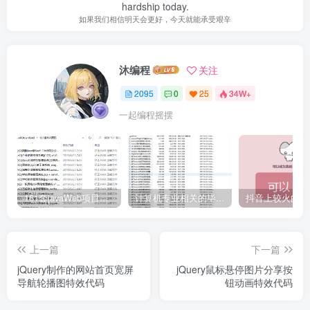
hardship today.
如果我们相信明天会更好，今天就能承受艰辛
沐编程
关注
2095
0
25
34W+
一起编程摇摆
161套javaWeb项目源码免费分享
计算机专业相关的毕业设计论文合集免费下载
上一篇
下一篇
jQuery制作的网站首页宽屏
jQuery鼠标悬停图片分享按
导航轮播图特效代码
钮动画特效代码