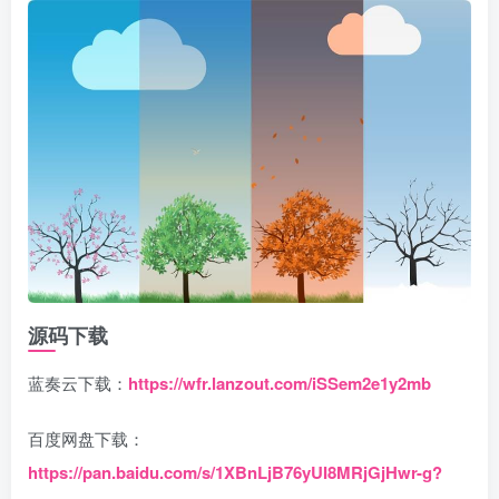
源码下载
蓝奏云下载：
https://wfr.lanzout.com/iSSem2e1y2mb
百度网盘下载：
https://pan.baidu.com/s/1XBnLjB76yUI8MRjGjHwr-g?