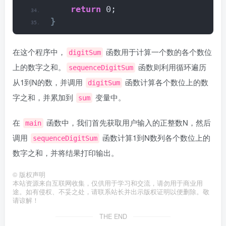
return
 0;
}
在这个程序中，
函数用于计算一个数的各个数位
digitSum
上的数字之和。
函数则利用循环遍历
sequenceDigitSum
从1到N的数，并调用
函数计算各个数位上的数
digitSum
字之和，并累加到
变量中。
sum
在
函数中，我们首先获取用户输入的正整数N，然后
main
调用
函数计算1到N数列各个数位上的
sequenceDigitSum
数字之和，并将结果打印输出。
©
版权声明
本站资源来自互联网收集，仅供用于学习和交流，请勿用于商业用
途。如有侵权、不妥之处，请联系站长并出示版权证明以便删除。敬
请谅解！
THE END