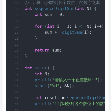
// 计算1到N数列各个数位上的数字之和
int
sequenceDigitSum
(
int
 N
)
{
int
 sum = 0;
for
(
int
 i = 1; i 
<
= N; i++
)
{
        sum += 
digitSum
(
i
)
;
}
return
 sum;
}
int
main
()
{
int
 N;
printf
(
"请输入一个正整数N："
)
;
scanf
(
"%d"
, &N
)
;
int
 result = 
sequenceDigitSum
(
printf
(
"1到%d数列各个数位上的数字之