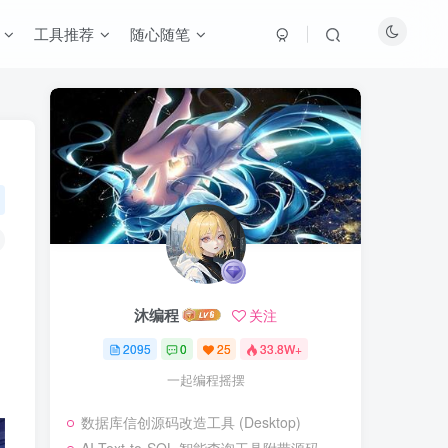
工具推荐
随心随笔
沐编程
关注
2095
0
25
33.8W+
一起编程摇摆
数据库信创源码改造工具 (Desktop)