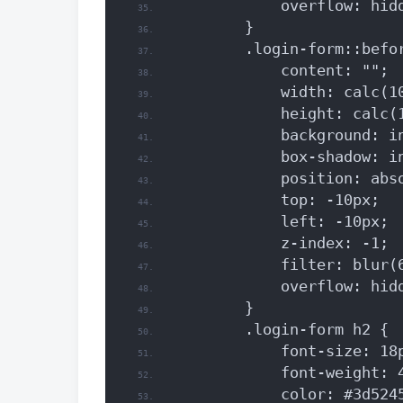
            overflow: hid
        }
        .login-form::befo
            content: "";
            width: calc(1
            height: calc(
            background: i
            box-shadow: i
            position: abs
            top: -10px;
            left: -10px;
            z-index: -1;
            filter: blur(
            overflow: hid
        }
        .login-form h2 {
            font-size: 18
            font-weight: 
            color: #3d524