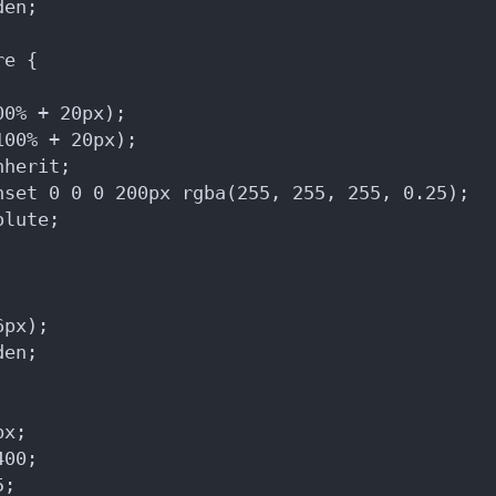
den;
re {
00% + 20px);
100% + 20px);
nherit;
nset 0 0 0 200px rgba(255, 255, 255, 0.25);
olute;
6px);
den;
px;
400;
5;