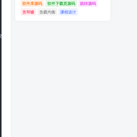
软件库源码
软件下载页源码
跳转源码
赏帮赚
负载均衡
课程设计
29ffa997.jpg") fixed no-repeat;