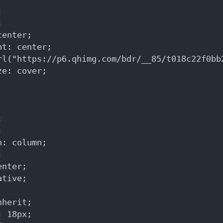
;
;
center;
nt: center;
rl("https://p6.qhimg.com/bdr/__85/t018c22f0bb
ze: cover;
;
;
n: column;
;
enter;
ative;
nherit;
: 18px;