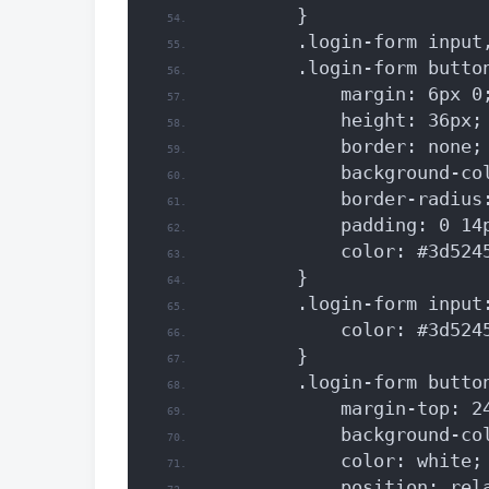
        }
        .login-form input
        .login-form butto
            margin: 6px 0
            height: 36px;
            border: none;
            background-co
            border-radius
            padding: 0 14
            color: #3d524
        }
        .login-form input
            color: #3d524
        }
        .login-form butto
            margin-top: 2
            background-co
            color: white;
            position: rel