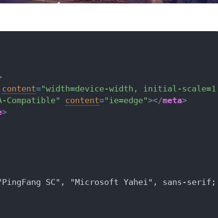
>
content
=
"width=device-width, initial-scale=1
A-Compatible"
content
=
"ie=edge"
>
</
meta
>
e
>
"PingFang SC", "Microsoft Yahei", sans-serif;