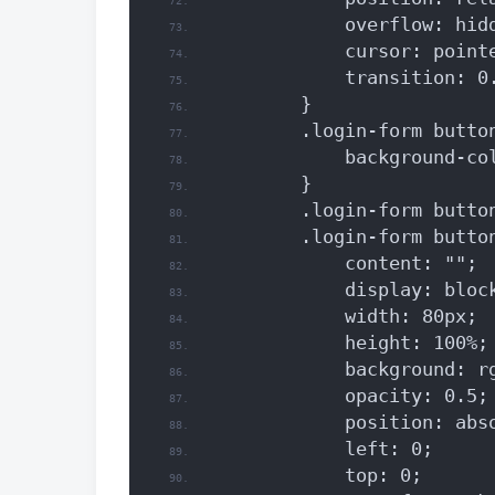
            overflow: hid
            cursor: point
            transition: 0
        }
        .login-form butto
            background-co
        }
        .login-form butto
        .login-form butto
            content: "";
            display: bloc
            width: 80px;
            height: 100%;
            background: r
            opacity: 0.5;
            position: abs
            left: 0;
            top: 0;