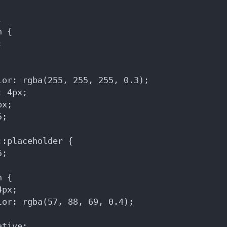
,
n {
;
lor: rgba(255, 255, 255, 0.3);
: 4px;
px;
5;
::placeholder {
5;
n {
4px;
lor: rgba(57, 88, 69, 0.4);
ative;