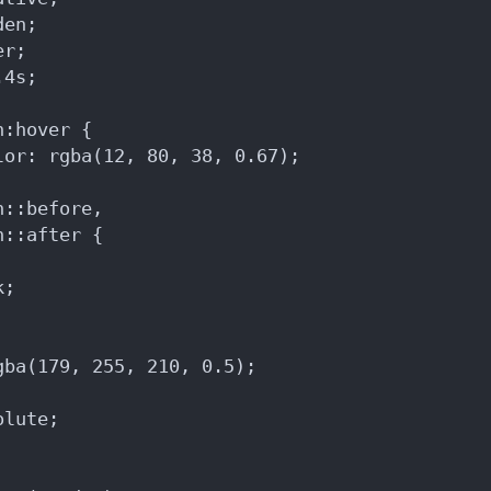
den;
er;
.4s;
n:hover {
lor: rgba(12, 80, 38, 0.67);
n::before,
n::after {
k;
gba(179, 255, 210, 0.5);
olute;