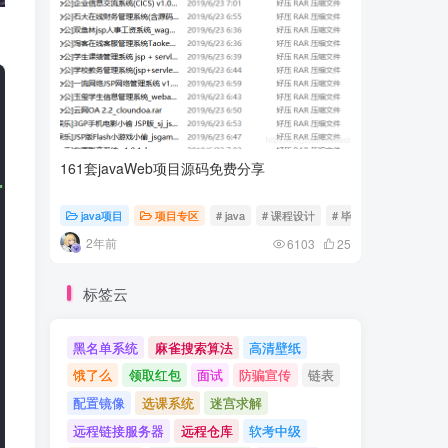
161套javaWeb项目源码免费分享
计算机专
.0"
>
java项目
项目专区
# java
# 课程设计
# 毕业设计
随心随
2年前
2年前
6103
25
标签云
黑名单系统
麻雀搜索算法
高清壁纸
饿了么
领取红包
面试
防骗宣传
链表
配置镜像
选课系统
迷宫求解
远程链接服务器
远程仓库
软考中级