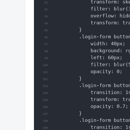
            transform: sk
            filter: blur(
            overflow: hid
            transform: tr
        }
        .login-form butto
            width: 40px;
            background: r
            left: 60px;
            filter: blur(
            opacity: 0;
        }
        .login-form butto
            transition: 1
            transform: tr
            opacity: 0.7;
        }
        .login-form butto
            transition: 1