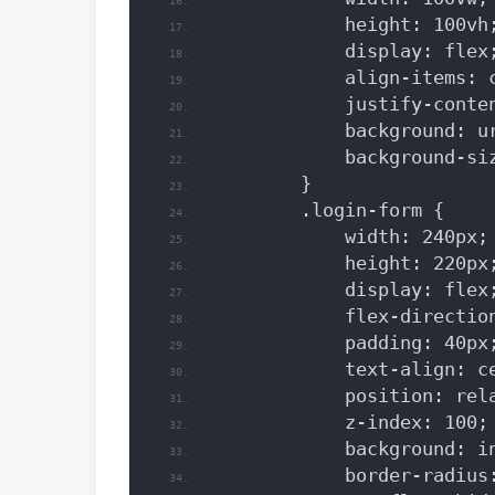
            height: 100vh
            display: flex
            align-items: 
            justify-conte
            background: u
            background-si
        }
        .login-form {
            width: 240px;
            height: 220px
            display: flex
            flex-directio
            padding: 40px
            text-align: c
            position: rel
            z-index: 100;
            background: i
            border-radius