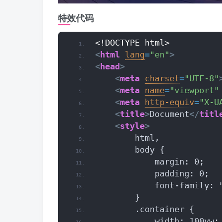
特效代码
<!DOCTYPE html>
<
html
lang
=
"en"
>
<
head
>
<
meta
charset
=
"UTF-8"
<
meta
name
=
"viewport"
<
meta
http-equiv
=
"X-U
<
title
>
Document
</
titl
<
style
>
        html,
        body {
            margin: 0;
            padding: 0;
            font-family: 
        }
        .container {
            width: 100vw;