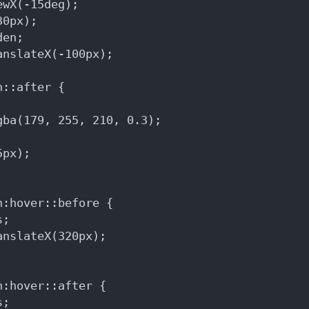
ewX(-15deg);
30px);
den;
anslateX(-100px);
n::after {
gba(179, 255, 210, 0.3);
5px);
n:hover::before {
s;
anslateX(320px);
n:hover::after {
s;