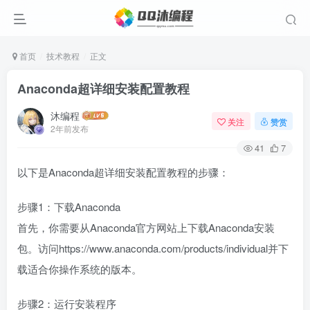
首页
技术教程
正文
Anaconda超详细安装配置教程
沐编程
关注
赞赏
2年前发布
41
7
以下是Anaconda超详细安装配置教程的步骤：
步骤1：下载Anaconda
首先，你需要从Anaconda官方网站上下载Anaconda安装
包。访问https://www.anaconda.com/products/individual并下
载适合你操作系统的版本。
步骤2：运行安装程序