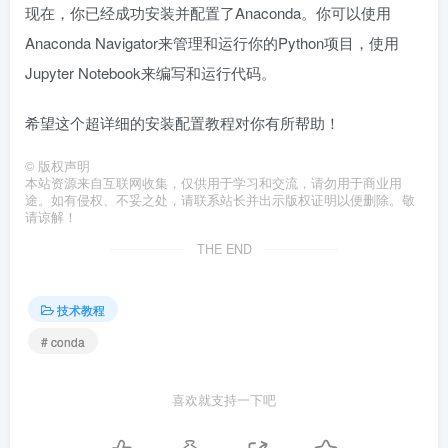
现在，你已经成功安装并配置了Anaconda。你可以使用
Anaconda Navigator来管理和运行你的Python项目，使用
Jupyter Notebook来编写和运行代码。
希望这个超详细的安装配置教程对你有所帮助！
©
版权声明
本站资源来自互联网收集，仅供用于学习和交流，请勿用于商业用
途。如有侵权、不妥之处，请联系站长并出示版权证明以便删除。敬
请谅解！
THE END
技术教程
# conda
喜欢就支持一下吧