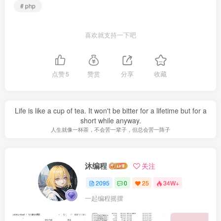
# php
喜欢就支持一下吧
点赞
5
赞赏
分享
收藏
Life is like a cup of tea. It won't be bitter for a lifetime but for a
short while anyway.
人生就像一杯茶，不会苦一辈子，但总会苦一阵子
沐编程
关注
2095
0
25
34W+
一起编程摇摆