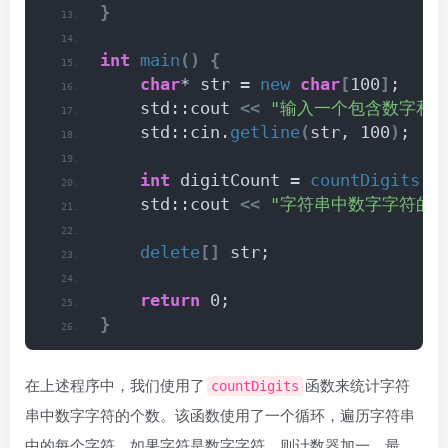
}
int
main
()
{
char
* str = 
new
char
[
100
]
;
    std::cout 
<<
"输入一个包含数字和其
    std::cin.
getline
(
str, 100
)
;
int
 digitCount = 
countDigits
(
s
    std::cout 
<<
"字符串中数字字符的个
delete
[]
 str;
return
 0;
}
在上述程序中，我们使用了
函数来统计字符
countDigits
串中数字字符的个数。该函数使用了一个循环，遍历字符串
中的每个字符。如果字符是数字字符，则计数器加一。最