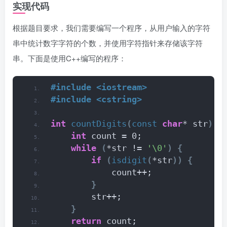
实现代码
根据题目要求，我们需要编写一个程序，从用户输入的字符
串中统计数字字符的个数，并使用字符指针来存储该字符
串。下面是使用C++编写的程序：
#include <iostream>
#include <cstring>
int
countDigits
(
const
char
* str
)
{
int
 count = 0;
while
(
*str != 
'\0'
)
{
if
(
isdigit
(
*str
))
{
            count++;
}
        str++;
}
return
 count;