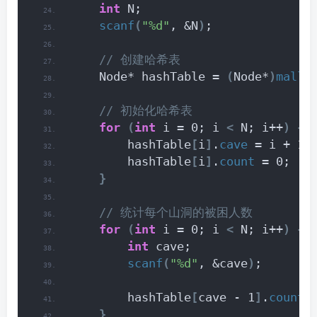
int
 N;
scanf
(
"%d"
, &N
)
;
 // 创建哈希表
    Node* hashTable = 
(
Node*
)
mallo
 // 初始化哈希表
for
(
int
 i = 0; i 
<
 N; i++
)
{
        hashTable
[
i
]
.
cave
 = i + 1;
        hashTable
[
i
]
.
count
 = 0;
}
 // 统计每个山洞的被困人数
for
(
int
 i = 0; i 
<
 N; i++
)
{
int
 cave;
scanf
(
"%d"
, &cave
)
;
        hashTable
[
cave - 1
]
.
count
+
}