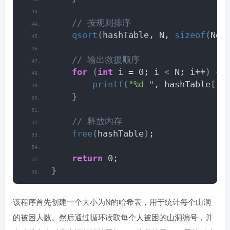
 // 按规则排序
qsort
(
hashTable, N, 
sizeof
(
Nod
 // 输出救援顺序
for
(
int
 i = 0; i 
<
 N; i++
)
{
printf
(
"%d "
, hashTable
[
i
]
}
 // 释放内存
free
(
hashTable
)
;
return
 0;
}
该程序首先创建一个大小为N的哈希表，用于统计每个山洞
的被困人数。然后通过循环读取每个人被困的山洞编号，并