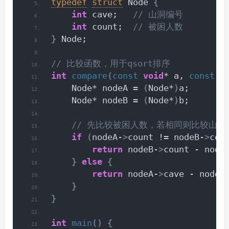
typedef
struct
 Node 
{
int
 cave;  
 // 山洞编号
int
 count; 
 // 被困人数
}
 Node;
// 比较函数，用于qsort排序
int
compare
(
const
void
* a, 
const
v
    Node* nodeA = 
(
Node*
)
a;
    Node* nodeB = 
(
Node*
)
b;
 // 先比较被困人数，若相同则比较山洞
if
(
nodeA-
>
count != nodeB-
>
cou
return
 nodeB-
>
count - node
}
else
{
return
 nodeA-
>
cave - nodeB
}
}
int
main
()
{