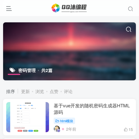
密码管理
共2篇
排序
更新
浏览
点赞
评论
基于vue开发的随机密码生成器HTML
源码
html模块
2年前
15