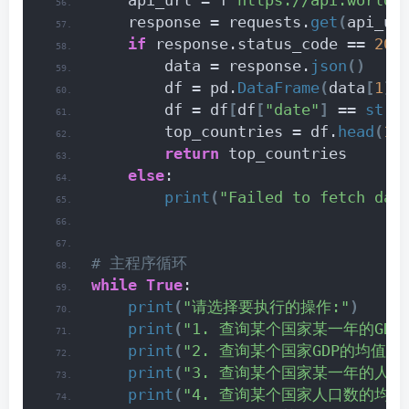
    api_url = f
"https://api.worldb
    response = requests.
get
(
api_ur
if
 response.status_code == 
200
        data = response.
json
()
        df = pd.
DataFrame
(
data
[
1
])
        df = df
[
df
[
"date"
]
 == 
str
(
        top_countries = df.
head
(
10
return
 top_countries
else
:
print
(
"Failed to fetch dat
# 主程序循环
while
True
:
print
(
"请选择要执行的操作:"
)
print
(
"1. 查询某个国家某一年的GDP
print
(
"2. 查询某个国家GDP的均值"
)
print
(
"3. 查询某个国家某一年的人口
print
(
"4. 查询某个国家人口数的均值