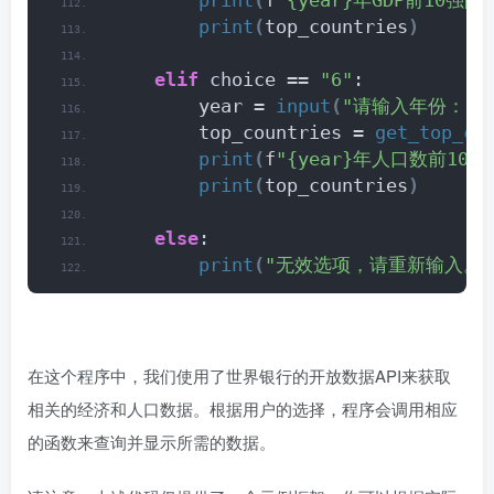
print
(
f
"{year}年GDP前10强
print
(
top_countries
)
elif
 choice == 
"6"
:
        year = 
input
(
"请输入年份："
)
        top_countries = 
get_top_co
print
(
f
"{year}年人口数前10
print
(
top_countries
)
else
:
print
(
"无效选项，请重新输入。"
在这个程序中，我们使用了世界银行的开放数据API来获取
相关的经济和人口数据。根据用户的选择，程序会调用相应
的函数来查询并显示所需的数据。