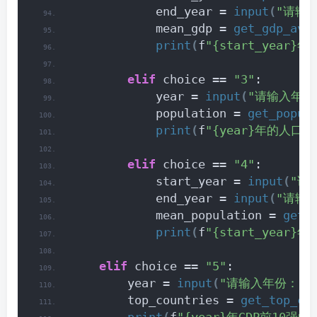
            end_year = 
input
(
"请输
            mean_gdp = 
get_gdp_ave
print
(
f
"{start_year}年
elif
 choice == 
"3"
:
            year = 
input
(
"请输入年份
            population = 
get_popul
print
(
f
"{year}年的人口数为
elif
 choice == 
"4"
:
            start_year = 
input
(
"请
            end_year = 
input
(
"请输
            mean_population = 
get_
print
(
f
"{start_year}
elif
 choice == 
"5"
:
        year = 
input
(
"请输入年份："
)
        top_countries = 
get_top_co