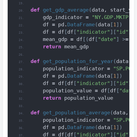
def
get_gdp_average
(
data, start_ye
    gdp_indicator = 
"NY.GDP.MKTP.C
    df = pd.
DataFrame
(
data
[
1
])
    df = df
[
df
[
"indicator"
][
"id"
]
 
    mean_gdp = df
[(
df
[
"date"
]
>
= 
s
return
 mean_gdp
def
get_population_for_year
(
data, 
    population_indicator = 
"SP.POP
    df = pd.
DataFrame
(
data
[
1
])
    df = df
[
df
[
"indicator"
][
"id"
]
 
    population_value = df
[
df
[
"date
return
 population_value
def
get_population_average
(
data, s
    population_indicator = 
"SP.POP
    df = pd.
DataFrame
(
data
[
1
])
    df = df
[
df
[
"indicator"
][
"id"
]
 