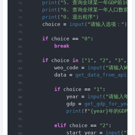
print
(
"5. 查询全球某一年GDP前10
print
(
"6. 查询全球某一年人口数前1
print
(
"0. 退出程序"
)
    choice = 
input
(
"请输入选项："
)
if
 choice == 
"0"
:
break
if
 choice 
in
[
"1"
, 
"2"
, 
"3"
, 
"
        weo_code = 
input
(
"请输入WEO 
        data = 
get_data_from_api
(
w
if
 choice == 
"1"
:
            year = 
input
(
"请输入年份
            gdp = 
get_gdp_for_year
print
(
f
"{year}年的GDP为
elif
 choice == 
"2"
:
            start_year = 
input
(
"请