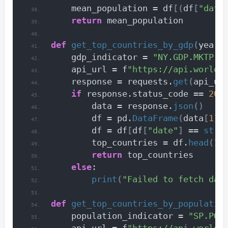
    mean_population = df
[(
df
[
"date
return
 mean_population
def
get_top_countries_by_gdp
(
year
)
    gdp_indicator = 
"NY.GDP.MKTP.C
    api_url = f
"https://api.worldb
    response = requests.
get
(
api_ur
if
 response.status_code == 
200
        data = response.
json
()
        df = pd.
DataFrame
(
data
[
1
])
        df = df
[
df
[
"date"
]
 == 
str
(
        top_countries = df.
head
(
10
return
 top_countries
else
:
print
(
"Failed to fetch dat
def
get_top_countries_by_populatio
    population_indicator = 
"SP.POP