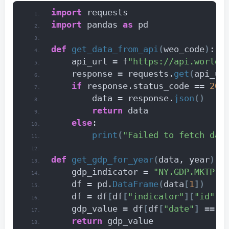
import
 requests
import
 pandas 
as
 pd
def
get_data_from_api
(
weo_code
)
:
    api_url = f
"https://api.worldb
    response = requests.
get
(
api_ur
if
 response.status_code == 
200
        data = response.
json
()
return
 data
else
:
print
(
"Failed to fetch dat
def
get_gdp_for_year
(
data, year
)
:
    gdp_indicator = 
"NY.GDP.MKTP.C
    df = pd.
DataFrame
(
data
[
1
])
    df = df
[
df
[
"indicator"
][
"id"
]
 
    gdp_value = df
[
df
[
"date"
]
 == 
s
return
 gdp_value