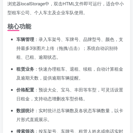
浏览器localStorage中，双击HTML文件即可运行，适合中小
型租车公司、个人车主及企业车队使用。
核心功能
车辆管理
：录入车架号、车牌号、品牌型号、颜色，支
持最多3张图片上传（拖拽/点击）；系统自动识别待
租、已租、逾期状态。
租赁业务
：快速办理租车、退租、续租，自动计算租金
及逾期天数，提供逾期车辆提醒。
价格配置
：预设大众、宝马、丰田等车型，可灵活设置
日租金，支持动态增删改车型价格。
数据统计
：实时统计总车辆数及各状态车辆数量，以卡
片形式直观展示。
搜索筛选
：按车架号、车牌号、租赁人姓名或电话实时