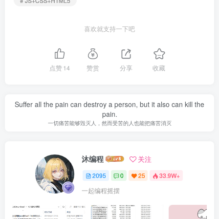
# JS+CSS+HTML5
喜欢就支持一下吧
点赞
14
赞赏
分享
收藏
Suffer all the pain can destroy a person, but it also can kill the
pain.
一切痛苦能够毁灭人，然而受苦的人也能把痛苦消灭
沐编程
关注
2095
0
25
33.9W+
一起编程摇摆