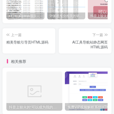
161套javaWeb项目源码免费分享
计算机专业相关的毕业设计论文合集免费下载
上一篇
下一篇
精美导航引导页HTML源码
AI工具导航站静态网页
HTML源码
相关推荐
抖音上较火的“可以成为我的恋人吗”HTML源码
免费VIP视频解析系统H