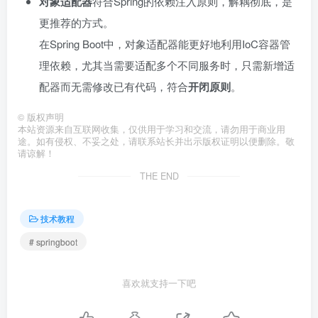
对象适配器
符合Spring的依赖注入原则，解耦彻底，是
更推荐的方式。
在Spring Boot中，对象适配器能更好地利用IoC容器管
理依赖，尤其当需要适配多个不同服务时，只需新增适
配器而无需修改已有代码，符合
开闭原则
。
©
版权声明
本站资源来自互联网收集，仅供用于学习和交流，请勿用于商业用
途。如有侵权、不妥之处，请联系站长并出示版权证明以便删除。敬
请谅解！
THE END
技术教程
# springboot
喜欢就支持一下吧