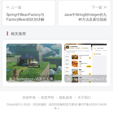
上一篇
下一篇
Spring中BeanFactory与
Java中String转Integer的九
FactoryBean的区别详解
种方法及避坑指南
相关推荐
基于Springboot+VUE个人博客系统源码 | 最美博客源码
基于SpringBoo
友链申请
免责声明
隐私政策
关于我们
Copyright © 2023 ·
QQ沐编程
· 由
QQ沐编程
强力驱动.
豫ICP备2023013639
号-1