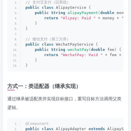
// 支付宝支付（旧系统）
public
class
 AlipayService 
{
public
String
alipayPayment
(
double
 money
)
return
"Alipay: Paid "
 + money + 
" yu
}
}
// 微信支付（第三方库）
public
class
 WechatPayService 
{
public
String
wechatPay
(
double
 fee
)
{
return
"WechatPay: Paid "
 + fee + 
" y
}
}
方式一：类适配器（继承实现）
通过继承被适配类并实现目标接口，重写目标方法调用父类
逻辑。
@Component
public
class
 AlipayAdapter 
extends
 AlipayServ