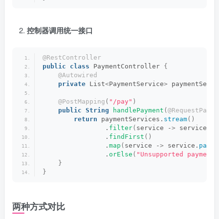
控制器调用统一接口
@RestController
public
class
 PaymentController 
{
@Autowired
private
 List
<
PaymentService
>
 paymentServi
@PostMapping
(
"/pay"
)
public
String
handlePayment
(
@RequestParam
return
 paymentServices.
stream
()
                .
filter
(
service -
>
 service.
ge
                .
findFirst
()
                .
map
(
service -
>
 service.
pay
(
a
                .
orElse
(
"Unsupported payment 
}
}
两种方式对比