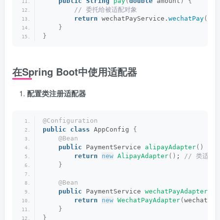
public
String
pay
(
double
 amount
)
{
 // 委托给被适配对象
return
 wechatPayService.
wechatPay
(
amo
}
}
在Spring Boot中使用适配器
配置类注册适配器
@Configuration
public
class
 AppConfig 
{
@Bean
public
 PaymentService 
alipayAdapter
()
{
return
new
AlipayAdapter
()
;
 // 类适配
}
@Bean
public
 PaymentService 
wechatPayAdapter
(
We
return
new
WechatPayAdapter
(
wechatPay
}
}