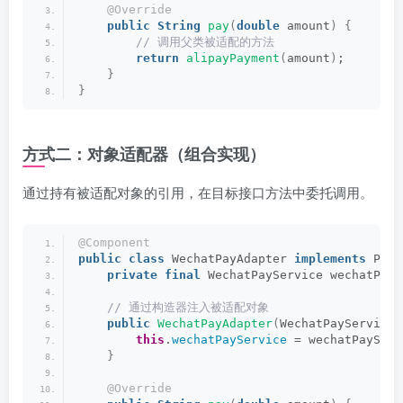
@Override
public
String
pay
(
double
 amount
)
{
 // 调用父类被适配的方法
return
alipayPayment
(
amount
)
;
}
}
方式二：对象适配器（组合实现）
通过持有被适配对象的引用，在目标接口方法中委托调用。
@Component
public
class
 WechatPayAdapter 
implements
 Paym
private
final
 WechatPayService wechatPayS
 // 通过构造器注入被适配对象
public
WechatPayAdapter
(
WechatPayService 
this
.
wechatPayService
 = wechatPayServ
}
@Override