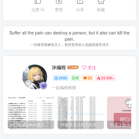
点赞
14
赞赏
分享
收藏
Suffer all the pain can destroy a person, but it also can kill the
pain.
一切痛苦能够毁灭人，然而受苦的人也能把痛苦消灭
沐编程
关注
2095
0
25
33.9W+
一起编程摇摆
161套javaWeb项目源码免费分享
计算机专业相关的毕业设计论文合集免费下载