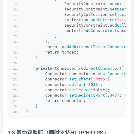
                SecurityConstraint securityCo
                securityConstraint.
setUserCon
                SecurityCollection collection
                collection.
addPattern
(
"/*"
)
;
                securityConstraint.
addCollect
                context.
addConstraint
(
securit
}
}
;
        tomcat.
addAdditionalTomcatConnectors
(
return
 tomcat;
}
private
 Connector 
redirectConnector
()
{
        Connector connector = 
new
Connector
(
"
        connector.
setScheme
(
"http"
)
;
        connector.
setPort
(
8080
)
;
        connector.
setSecure
(
false
)
;
        connector.
setRedirectPort
(
8443
)
;
 // 
return
 connector;
}
}
3.3 双协议监听（同时支持HTTP/HTTPS）