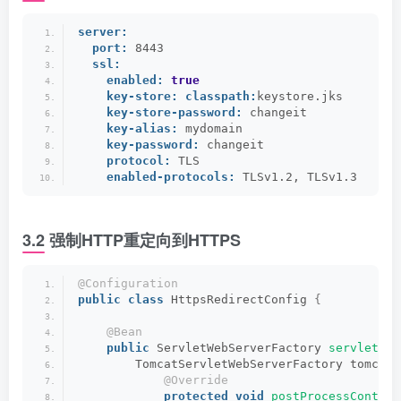
server:
port:
 8443
ssl:
enabled:
true
key-store:
classpath:
keystore.jks
key-store-password:
 changeit
key-alias:
 mydomain
key-password:
 changeit
protocol:
 TLS
enabled-protocols:
 TLSv1.2, TLSv1.3
3.2 强制HTTP重定向到HTTPS
@Configuration
public
class
 HttpsRedirectConfig 
{
@Bean
public
 ServletWebServerFactory 
servletCon
        TomcatServletWebServerFactory tomcat 
@Override
protected
void
postProcessContext