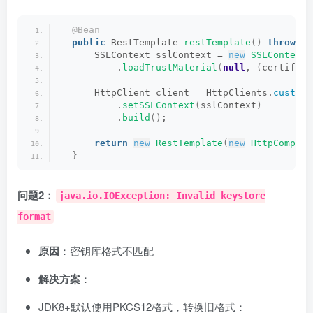
@Bean
public
 RestTemplate 
restTemplate
()
throws
 E
      SSLContext sslContext = 
new
SSLContextB
          .
loadTrustMaterial
(
null
, 
(
certifica
      HttpClient client = HttpClients.
custom
(
          .
setSSLContext
(
sslContext
)
          .
build
()
;
return
new
RestTemplate
(
new
HttpCompone
}
问题2：
java.io.IOException: Invalid keystore
format
原因
：密钥库格式不匹配
解决方案
：
JDK8+默认使用PKCS12格式，转换旧格式：