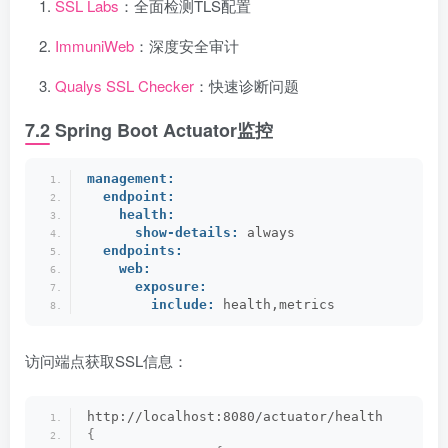
SSL Labs
：全面检测TLS配置
ImmuniWeb
：深度安全审计
Qualys SSL Checker
：快速诊断问题
7.2 Spring Boot Actuator监控
management:
endpoint:
health:
show-details:
 always
endpoints:
web:
exposure:
include:
 health,metrics
访问端点获取SSL信息：
http://localhost:8080/actuator/health
{