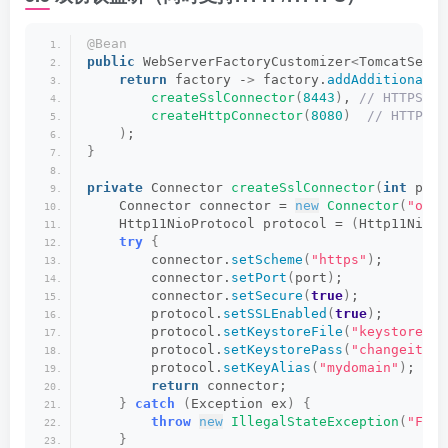
@Bean
public
 WebServerFactoryCustomizer
<
TomcatServl
return
 factory -
>
 factory.
addAdditionalTo
createSslConnector
(
8443
)
,
 // HTTPS端
createHttpConnector
(
8080
)
 // HTTP端
)
;
}
private
 Connector 
createSslConnector
(
int
 port
    Connector connector = 
new
Connector
(
"org.
    Http11NioProtocol protocol = 
(
Http11NioPr
try
{
        connector.
setScheme
(
"https"
)
;
        connector.
setPort
(
port
)
;
        connector.
setSecure
(
true
)
;
        protocol.
setSSLEnabled
(
true
)
;
        protocol.
setKeystoreFile
(
"keystore.jk
        protocol.
setKeystorePass
(
"changeit"
)
;
        protocol.
setKeyAlias
(
"mydomain"
)
;
return
 connector;
}
catch
(
Exception ex
)
{
throw
new
IllegalStateException
(
"Fail
}