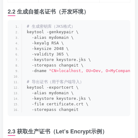
2.2 生成自签名证书（开发环境）
# 生成密钥库（JKS格式）
keytool -genkeypair \
  -alias mydomain \
  -keyalg RSA \
  -keysize 2048 \
  -validity 365 \
  -keystore keystore.jks \
  -storepass changeit \
  -dname 
"CN=localhost, OU=Dev, O=MyCompany, 
# 导出证书（用于客户端导入）
keytool -exportcert \
  -alias mydomain \
  -keystore keystore.jks \
  -file certificate.crt \
  -storepass changeit
2.3 获取生产证书（Let’s Encrypt示例）