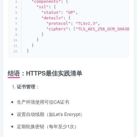
"components"
: 
{
"ssl"
: 
{
"status"
: 
"UP"
,
"details"
: 
{
"protocol"
: 
"TLSv1.3"
,
"ciphers"
: 
[
"TLS_AES_256_GCM_SHA384"
,
}
}
}
}
结语：HTTPS最佳实践清单
证书管理
：
生产环境使用可信CA证书
设置自动续期（如Let’s Encrypt）
定期轮换密钥（每年至少1次）