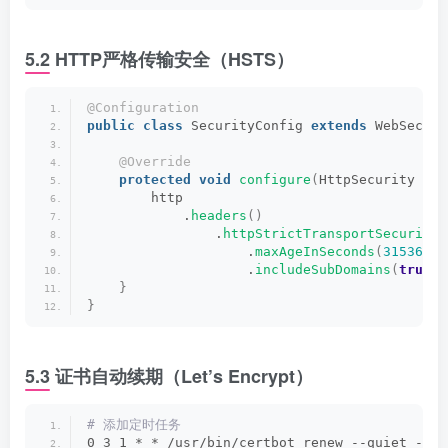
5.2 HTTP严格传输安全（HSTS）
@Configuration
public
class
 SecurityConfig 
extends
 WebSecuri
@Override
protected
void
configure
(
HttpSecurity htt
        http
            .
headers
()
                .
httpStrictTransportSecurity
(
                    .
maxAgeInSeconds
(
31536000
                    .
includeSubDomains
(
true
)
;
}
}
5.3 证书自动续期（Let’s Encrypt）
# 添加定时任务
0 3 1 * * /usr/bin/certbot renew --quiet --po