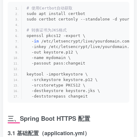
# 使用Certbot自动获取
sudo apt install certbot
sudo certbot certonly --standalone -d yourdom
# 转换证书为JKS格式
openssl pkcs12 -export \
  -
in
 /etc/letsencrypt/live/yourdomain.com/fu
  -inkey /etc/letsencrypt/live/yourdomain.com
  -out keystore.p12 \
  -name mydomain \
  -passout pass:changeit
keytool -importkeystore \
  -srckeystore keystore.p12 \
  -srcstoretype PKCS12 \
  -destkeystore keystore.jks \
  -deststorepass changeit
三、Spring Boot HTTPS 配置
3.1 基础配置（application.yml）