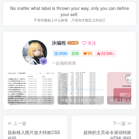
No matter what label is thrown your way, only you can define
your self.
不管你被贴上什么标签，只有你才能定义你自己
沐编程
关注
2095
0
25
33.9W+
一起编程摇摆
161套javaWeb项目源码免费分享
计算机专业相关的毕业设计论文合集免费下载
上一篇
下一篇
鼠标移入图片放大特效CSS
超帅的主页命令滚动特效
代码
HTML源码