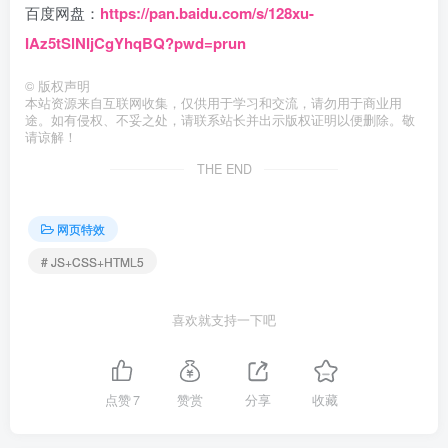
百度网盘：
https://pan.baidu.com/s/128xu-
IAz5tSlNIjCgYhqBQ?pwd=prun
©
版权声明
本站资源来自互联网收集，仅供用于学习和交流，请勿用于商业用
途。如有侵权、不妥之处，请联系站长并出示版权证明以便删除。敬
请谅解！
THE END
网页特效
# JS+CSS+HTML5
喜欢就支持一下吧
点赞
7
赞赏
分享
收藏