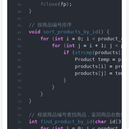
fclose
(
fp
)
;
}
// 按商品编号排序
void
sort_products_by_id
()
{
for
(
int
 i = 0; i 
<
 product_co
for
(
int
 j = i + 1; j 
<
 pr
if
(
strcmp
(
products
[
i
]
                Product temp = pro
                products
[
i
]
 = prod
                products
[
j
]
 = temp
}
}
}
}
// 根据商品编号查找商品，返回商品在数组中
int
find_product_by_id
(
char
 id
[
3
])
for
(
int
 i = 0; i 
<
 product_co