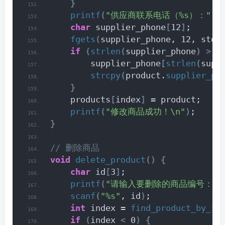
}
printf
(
"供应商联系电话（%s）："
, 
char
 supplier_phone
[
12
]
;
fgets
(
supplier_phone, 12, stdi
if
(
strlen
(
supplier_phone
)
>
 1
        supplier_phone
[
strlen
(
supp
strcpy
(
product.
supplier_ph
}
    products
[
index
]
 = product;
printf
(
"修改商品成功！\n"
)
;
}
// 删除商品
void
delete_product
()
{
char
 id
[
3
]
;
printf
(
"请输入要删除的商品编号："
)
scanf
(
"%s"
, id
)
;
int
 index = 
find_product_by_id
if
(
index 
<
 0
)
{