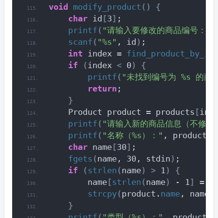
void
modify_product
()
{
char
 id
[
3
]
;
printf
(
"请输入要修改的商品编号："
)
scanf
(
"%s"
, id
)
;
int
 index = 
find_product_by_id
if
(
index 
<
 0
)
{
printf
(
"未找到编号为 %s 的商品
return
;
}
    Product product = products
[
ind
printf
(
"请输入新的商品信息（不修改
printf
(
"名称（%s）："
, product.
n
char
 name
[
30
]
;
fgets
(
name, 30, stdin
)
;
if
(
strlen
(
name
)
>
 1
)
{
        name
[
strlen
(
name
)
 - 1
]
 = 
'
strcpy
(
product.
name
, name
)
}
printf
(
"类型（%s）："
, product.
t