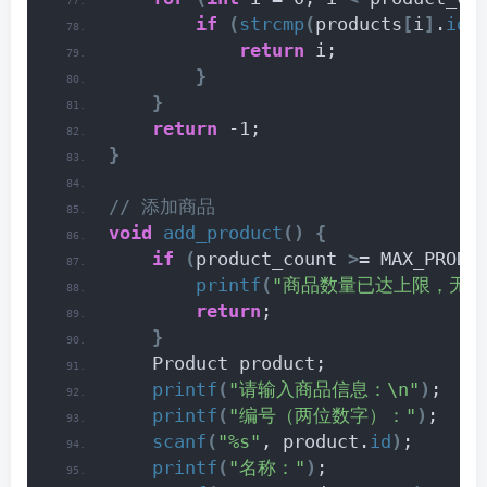
if
(
strcmp
(
products
[
i
]
.
id
,
return
 i;
}
}
return
 -1;
}
// 添加商品
void
add_product
()
{
if
(
product_count 
>
= MAX_PRODU
printf
(
"商品数量已达上限，无法
return
;
}
    Product product;
printf
(
"请输入商品信息：\n"
)
;
printf
(
"编号（两位数字）："
)
;
scanf
(
"%s"
, product.
id
)
;
printf
(
"名称："
)
;