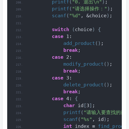
printf
(
"0. 退出\n"
)
;
printf
(
"请选择操作："
)
;
scanf
(
"%d"
, &choice
)
;
switch
(
choice
)
{
case
 1:
add_product
()
;
break
;
case
 2:
modify_product
()
;
break
;
case
 3:
delete_product
()
;
break
;
case
 4: 
{
char
 id
[
3
]
;
printf
(
"请输入要查找的商
scanf
(
"%s"
, id
)
;
int
 index = 
find_produ