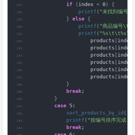
if
(
index 
<
 0
)
{
printf
(
"未找到编号为 
}
else
{
printf
(
"商品编号\t商
printf
(
"%s\t\t%s\t
                    products
[
index
                    products
[
index
                    products
[
index
                    products
[
index
                    products
[
index
                    products
[
index
}
break
;
}
case
 5:
sort_products_by_id
()
;
printf
(
"按编号排序完成！\
break
;
case
 6: