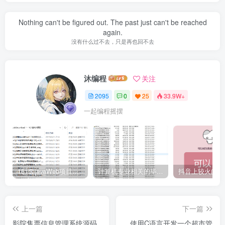
Nothing can't be figured out. The past just can't be reached
again.
没有什么过不去，只是再也回不去
沐编程
关注
2095
0
25
33.9W+
一起编程摇摆
161套javaWeb项目源码免费分享
计算机专业相关的毕业设计论文合集免费下载
上一篇
下一篇
影院售票信息管理系统源码
使用C语言开发一个超市管