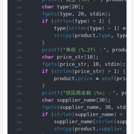
char
 type
[
20
]
;
fgets
(
type, 20, stdin
)
;
if
(
strlen
(
type
)
>
 1
)
{
        type
[
strlen
(
type
)
 - 1
]
 = 
'
strcpy
(
product.
type
, type
)
}
printf
(
"单价（%.2f）："
, product
char
 price_str
[
10
]
;
fgets
(
price_str, 10, stdin
)
;
if
(
strlen
(
price_str
)
>
 1
)
{
        product.
price
 = 
atof
(
price
}
printf
(
"供应商名称（%s）："
, prod
char
 supplier_name
[
30
]
;
fgets
(
supplier_name, 30, stdin
if
(
strlen
(
supplier_name
)
>
 1
)
        supplier_name
[
strlen
(
suppl
strcpy
(
product.
supplier_na