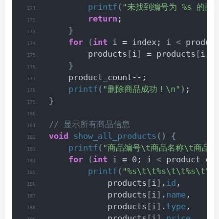
printf
(
"未找到编号为 %s 的商品
return
;
}
for
(
int
 i = index; i 
<
 produc
        products
[
i
]
 = products
[
i +
}
    product_count--;
printf
(
"删除商品成功！\n"
)
;
}
// 显示所有商品信息
void
show_all_products
()
{
printf
(
"商品编号\t商品名称\t商品类
for
(
int
 i = 0; i 
<
 product_co
printf
(
"%s\t\t%s\t\t%s\t\t
            products
[
i
]
.
id
,
            products
[
i
]
.
name
,
            products
[
i
]
.
type
,
            products
[
i
]
.
price
,