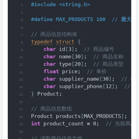
#include <string.h>
#define MAX_PRODUCTS 100  // 最大
// 商品信息结构体
typedef
struct
{
char
 id
[
3
]
; 
 // 商品编号
char
 name
[
30
]
; 
 // 商品名称
char
 type
[
20
]
; 
 // 商品类型
float
 price; 
 // 单价
char
 supplier_name
[
30
]
; 
 // 
char
 supplier_phone
[
12
]
; 
 // 
}
 Product;
// 商品信息数组
Product products
[
MAX_PRODUCTS
]
;
int
 product_count = 0; 
 // 当前商品
// 读取商品信息文件