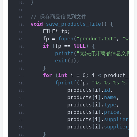
}
// 保存商品信息到文件
void
save_products_file
()
{
    FILE* fp;
    fp = 
fopen
(
"product.txt"
, 
"w"
)
if
(
fp == 
NULL
)
{
printf
(
"无法打开商品信息文件\n
exit
(
1
)
;
}
for
(
int
 i = 0; i 
<
 product_co
fprintf
(
fp, 
"%s %s %s %.2f
            products
[
i
]
.
id
,
            products
[
i
]
.
name
,
            products
[
i
]
.
type
,
            products
[
i
]
.
price
,
            products
[
i
]
.
supplier_n
            products
[
i
]
.
supplier_p
}