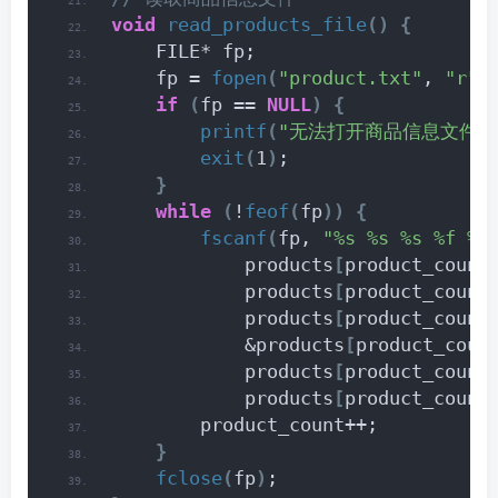
void
read_products_file
()
{
    FILE* fp;
    fp = 
fopen
(
"product.txt"
, 
"r"
)
if
(
fp == 
NULL
)
{
printf
(
"无法打开商品信息文件\n
exit
(
1
)
;
}
while
(
!
feof
(
fp
))
{
fscanf
(
fp, 
"%s %s %s %f %s
            products
[
product_count
            products
[
product_count
            products
[
product_count
            &products
[
product_coun
            products
[
product_count
            products
[
product_count
        product_count++;
}
fclose
(
fp
)
;