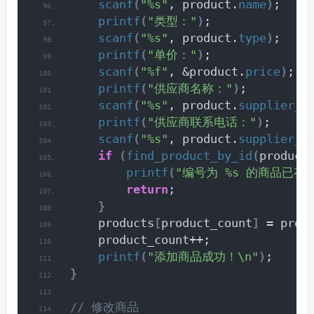
scanf
(
"%s"
, product.
name
)
;
printf
(
"类型："
)
;
scanf
(
"%s"
, product.
type
)
;
printf
(
"单价："
)
;
scanf
(
"%f"
, &product.
price
)
;
printf
(
"供应商名称："
)
;
scanf
(
"%s"
, product.
supplier_n
printf
(
"供应商联系电话："
)
;
scanf
(
"%s"
, product.
supplier_p
if
(
find_product_by_id
(
product
printf
(
"编号为 %s 的商品已存
return
;
}
    products
[
product_count
]
 = prod
    product_count++;
printf
(
"添加商品成功！\n"
)
;
}
// 修改商品