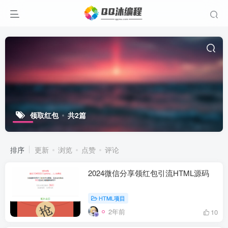
领取红包
共2篇
排序
更新
浏览
点赞
评论
2024微信分享领红包引流HTML源码
HTML项目
2年前
10