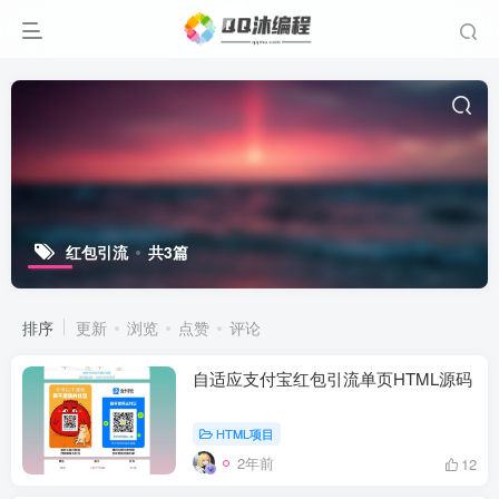
红包引流
共3篇
排序
更新
浏览
点赞
评论
自适应支付宝红包引流单页HTML源码
HTML项目
2年前
12