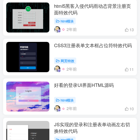
html5黑客入侵代码雨动态背景注册页
面特效代码
html模块
2年前
13
CSS3注册表单文本框占位符特效代码
网页特效
2年前
11
好看的登录UI界面HTML源码
html模块
2年前
10
JS实现的登录和注册表单动画左右切
换特效代码
html模块