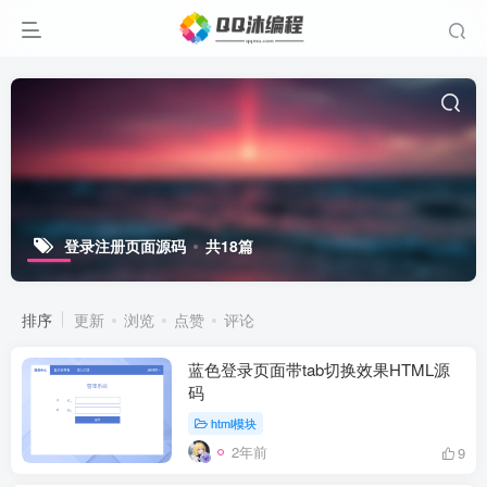
登录注册页面源码
共18篇
排序
更新
浏览
点赞
评论
蓝色登录页面带tab切换效果HTML源
码
html模块
2年前
9