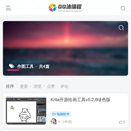
作图工具
共4篇
排序
更新
浏览
点赞
评论
Krita开源绘画工具v5.2.6绿色版
电脑软件
1年前
5