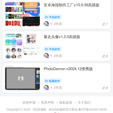
安卓海报制作工厂v10.9.39高级版
手机软件
2年前
7
暴走头像v1.0.0高级版
手机软件
2年前
8
PhotoDemon v2024.12便携版
电脑软件
2年前
8
友链申请
免责声明
隐私政策
关于我们
Copyright © 2023 ·
QQ沐编程
· 由
QQ沐编程
强力驱动.
豫ICP备2023013639