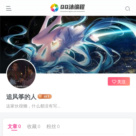
关注
追风筝的人
这家伙很懒，什么都没有写...
文章
0
收藏
0
粉丝
0