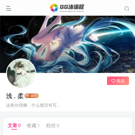
关注
浅 . 柔
这家伙很懒，什么都没有写...
文章
0
收藏
1
粉丝
0