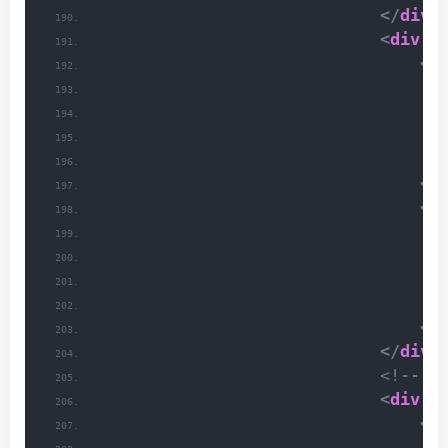
</
div
>
<
div
c
<
d
</
<
d
</
</
div
>
<!-- 星
<
div
c
<
d