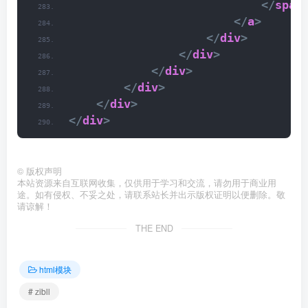
</
span
</
a
>
</
div
>
</
div
>
</
div
>
</
div
>
</
div
>
</
div
>
©
版权声明
本站资源来自互联网收集，仅供用于学习和交流，请勿用于商业用
途。如有侵权、不妥之处，请联系站长并出示版权证明以便删除。敬
请谅解！
THE END
html模块
# zibll