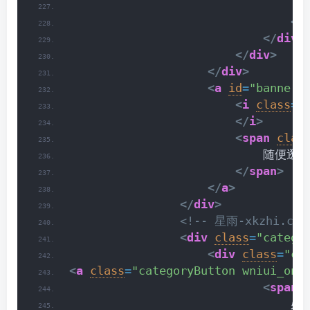
</
</
div
>
</
div
>
</
div
>
<
a
id
=
"banner-
<
i
class
=
"
</
i
>
<
span
clas
                            随便逛逛
</
span
>
</
a
>
</
div
>
<!-- 星雨-xkzhi.cn 
<
div
class
=
"catego
<
div
class
=
"ca
<
a
class
=
"categoryButton wniui_one
<
span
                                