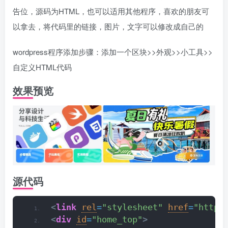
告位，源码为HTML，也可以适用其他程序，喜欢的朋友可
以拿去，将代码里的链接，图片，文字可以修改成自己的
wordpress程序添加步骤：添加一个区块>>外观>>小工具>>
自定义HTML代码
效果预览
源代码
<
link
rel
=
"stylesheet"
href
=
"https
<
div
id
=
"home_top"
>