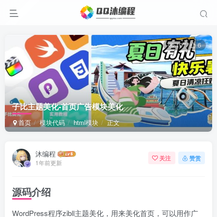
197
6
子比主题美化-首页广告模块美化
首页
模块代码
html模块
正文
沐编程
关注
赞赏
1年前更新
源码介绍
WordPress程序zibll主题美化，用来美化首页，可以用作广