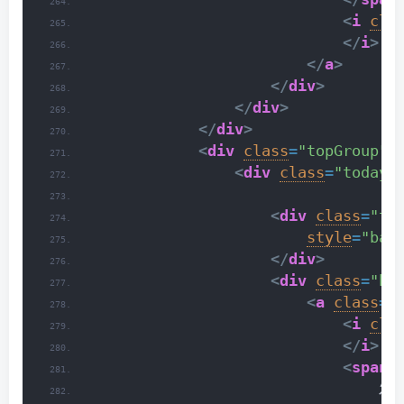
<
i
cla
</
i
>
</
a
>
</
div
>
</
div
>
</
div
>
<
div
class
=
"topGroup"
>
<
div
class
=
"todayC
<
div
class
=
"to
style
=
"bac
</
div
>
<
div
class
=
"ba
<
a
class
=
"
<
i
cla
</
i
>
<
span
                                