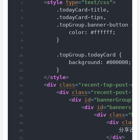
<
style
type
=
"text/css"
>
        .todayCard-title,
        .todayCard-tips,
        .topGroup.banner-button {
            color: #ffffff;
        }
        .topGroup.todayCard {
            background: #000000;
        }
</
style
>
<
div
class
=
"recent-top-post-gr
<
div
class
=
"recent-post-to
<
div
id
=
"bannerGroup"
>
<
div
id
=
"banners"
>
<
div
class
=
"ba
<
div
class
                            分享设计
</
div
>