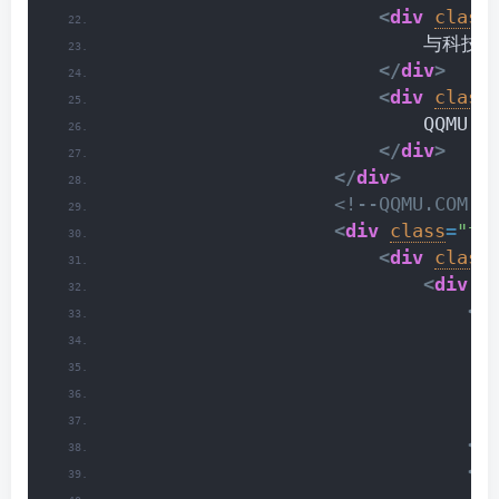
<
div
class
                            与科技
</
div
>
<
div
class
                            QQMU.C
</
div
>
</
div
>
<!--QQMU.COM -
<
div
class
=
"ta
<
div
class
<
div
c
<
d
</
<
d