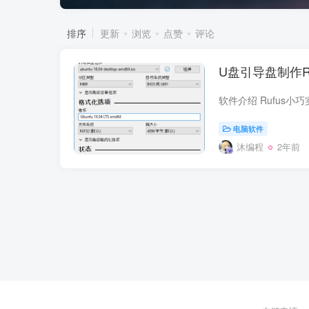
排序
更新
浏览
点赞
评论
U盘引导盘制作Rufu
电脑软件
沐编程
2年前