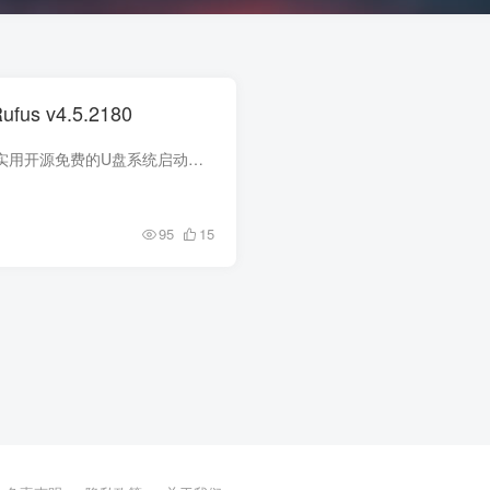
s v4.5.2180
软件介绍 Rufus小巧实用开源免费的U盘系统启动盘制作工具和格式化U盘的小工具，它可以快速将ISO镜像文件制作成可引导的USB启动安装盘，支持Windows或Linux启动，堪称写入镜像速度最快的U盘系统...
95
15