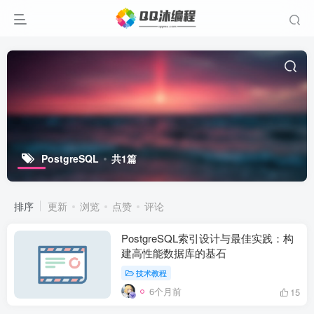
PostgreSQL
共1篇
排序
更新
浏览
点赞
评论
PostgreSQL索引设计与最佳实践：构
建高性能数据库的基石
技术教程
6个月前
15