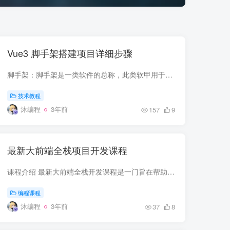
Vue3 脚手架搭建项目详细步骤
脚手架：脚手架是一类软件的总称，此类软甲用于生成标准化的项目包，这种项目包具备完善的模块，报错提示，代码提示... 并且，脚手架是一套已经包含核心功能和标准文件夹结构的半成品项目源代码...
技术教程
沐编程
3年前
157
9
最新大前端全栈项目开发课程
课程介绍 最新大前端全栈开发课程是一门旨在帮助学生全面了解和掌握现代Web开发的课程。这门课程的核心内容包括工程化、思维核心、数据可视化、Vue、React、Node、小程序和项目面试。
编程课程
沐编程
3年前
37
8