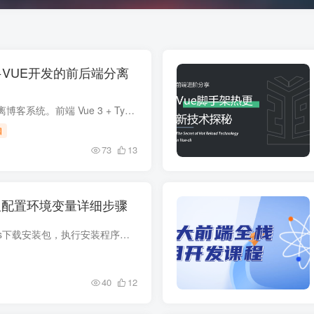
oot+VUE开发的前后端分离
一套完整的前后端分离博客系统。前端 Vue 3 + TypeScript + Vite 5 + Element Plus，后端 Spring Boot 2.7 + MyBatis-Plus + MySQL + Spring Security(JWT) 项目地址 端仓库地址子目录前端 blog...
目
73
13
装以及配置环境变量详细步骤
安装nodejs 去node.js下载安装包，执行安装程序，除了安装路径其他选默认的即可 配置全局安装的模块路径和缓存路径 在nodejs根目录（nodejs安装目录）,创建node_global，node_cache文件夹 管理...
40
12