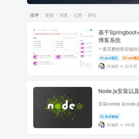
排序
更新
浏览
点赞
评论
基于Springb
博客系统
java项目
vue项
沐编程
22天前
Node.js安
技术教程
沐编程
3年前