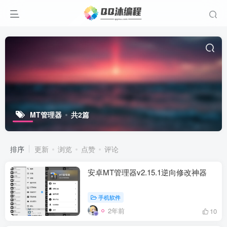
MT管理器
共2篇
排序
更新
浏览
点赞
评论
安卓MT管理器v2.15.1逆向修改神器
手机软件
2年前
10