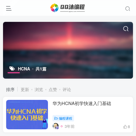
HCNA
共1篇
排序
更新
浏览
点赞
评论
华为HCNA初学快速入门基础
编程课程
3年前
8