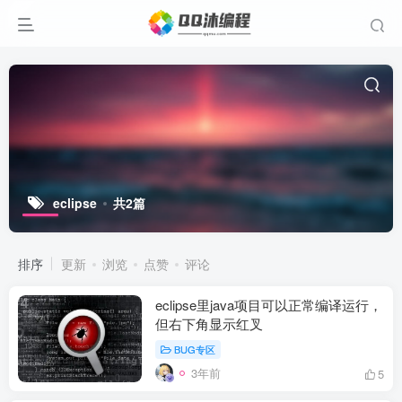
eclipse
共2篇
排序
更新
浏览
点赞
评论
eclipse里java项目可以正常编译运行，
但右下角显示红叉
BUG专区
3年前
5