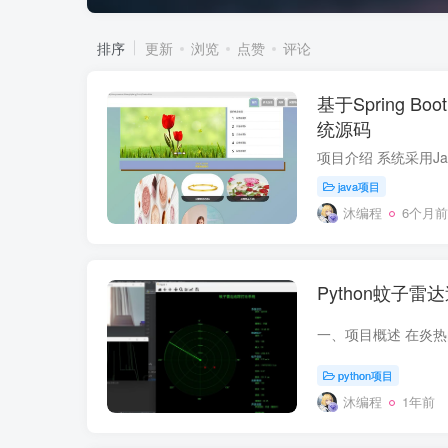
排序
更新
浏览
点赞
评论
基于Spring 
统源码
java项目
沐编程
6个月前
Python蚊子
python项目
沐编程
1年前