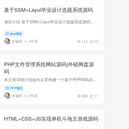
基于SSM+Layui毕业设计选题系统源码
项目介绍 基于SSM+Layui毕业设计选题系统源码，可以作为课程设计项目参考，该系统分为三个角色： 管理员：用户管理（对学生和老师的信息进行维护），统计分析（对老师课题情况以及学生选题情况...
java项目
沐编程
1年前
112
13
PHP文件管理系统网站源码|外链网盘源
码
本文将详细介绍如何从零构建一个基于PHP和MySQL的文件管理系统，分解项目代码并剖析每个模块的功能。我们将以index.php、config.php和api.php这三个核心文件为例，详细展示如何设计文件列表、数...
PHP项目
沐编程
2年前
298
11
HTML+CSS+JS实现单机斗地主游戏源码