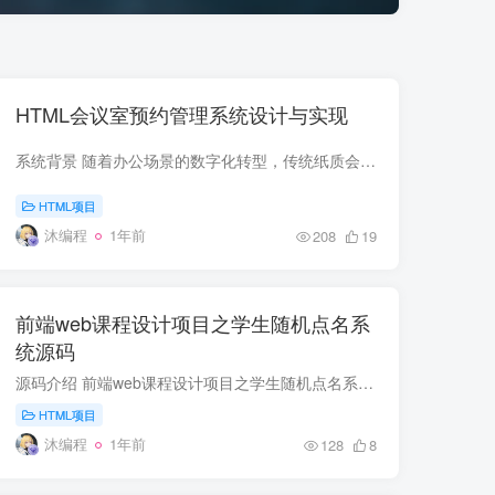
HTML会议室预约管理系统设计与实现
系统背景 随着办公场景的数字化转型，传统纸质会议室预约方式已难以满足现代办公需求。本系统基于HTML技术构建，旨在通过Web端实现会议室资源的可视化管理与智能预约，解决会议室资源冲突、信息...
HTML项目
沐编程
1年前
208
19
前端web课程设计项目之学生随机点名系
统源码
源码介绍 前端web课程设计项目之学生随机点名系统源码，可以做课程设计项目参考，源码由HTML+CSS+JS组成，记事本打开源码文件可以进行内容文字之类的修改，双击html文件可以本地运行效果 运行步...
HTML项目
沐编程
1年前
128
8