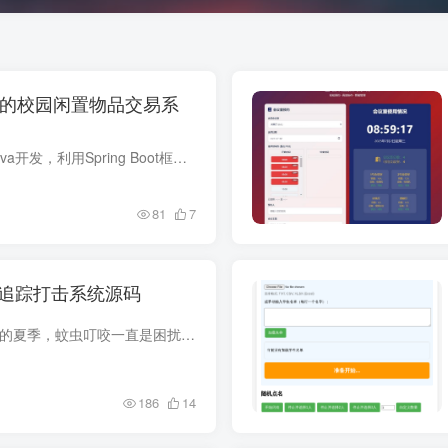
Boot的校园闲置物品交易系
项目介绍 系统采用Java开发，利用Spring Boot框架简化配置，JDK版本为1.8。服务器使用Tomcat7，数据库为MySQL 5.7，配合Navicat进行数据管理。开发可在IDEA或Eclipse中完成，项目依赖Maven 3.3....
81
7
雷达追踪打击系统源码
一、项目概述 在炎热的夏季，蚊虫叮咬一直是困扰人们的难题。传统驱蚊方式效果有限，而化学驱蚊剂可能对人体有害。本项目创新性地将计算机视觉与超声波技术相结合，开发出一套智能蚊子追踪打击...
186
14