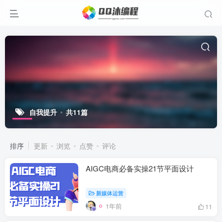
自我提升
共11篇
排序
更新
浏览
点赞
评论
AIGC电商必备实操21节平面设计
新媒体运营
1年前
11