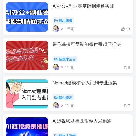
AI办公+副业零基础到精通实战
随心随笔
1年前
13
带你掌握可复制的微付费起店打法
新媒体运营
1年前
9
Nomad建模核心入门到专业渲染
随心随笔
1年前
7
AI短视频录播课带你入局跑通
新媒体运营