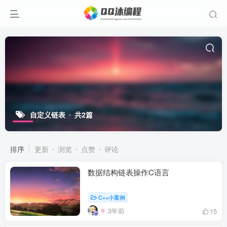
自定义链表
共2篇
排序
更新
浏览
点赞
评论
数据结构链表操作C语言
C++小案例
3年前
15