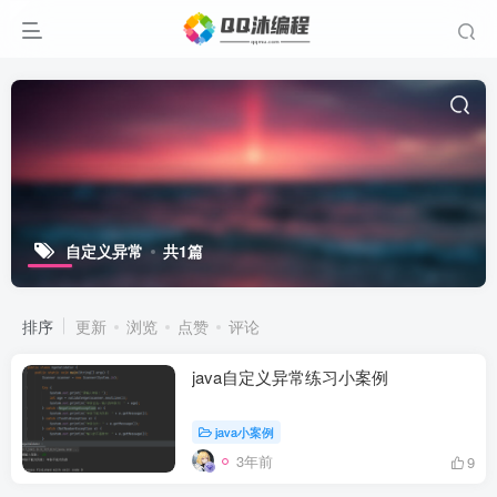
自定义异常
共1篇
排序
更新
浏览
点赞
评论
java自定义异常练习小案例
java小案例
3年前
9