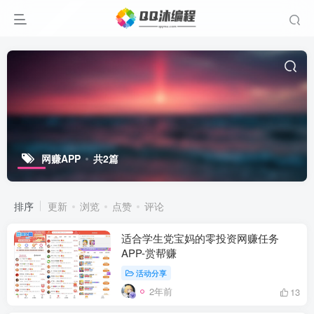
网赚APP
共2篇
排序
更新
浏览
点赞
评论
适合学生党宝妈的零投资网赚任务
APP-赏帮赚
活动分享
2年前
13