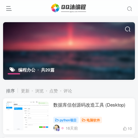
编程办公
共20篇
排序
更新
浏览
点赞
评论
数据库信创源码改造工具 (Desktop)
python项目
电脑软件
16天前
10