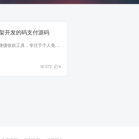
p框架开发的码支付源码
码支付[mpay]是一款便捷收款工具，专注于个人免签收款，通过普通收款码即可实现收款通知自动回调，支持绝大多数商城系统 工具特性 开源程序，个人免费使用，不断更新 支持第四方收款服务商聚合...
373
6