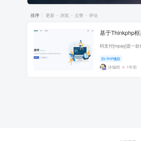
排序
更新
浏览
点赞
评论
基于Thinkph
PHP项目
沐编程
1年前