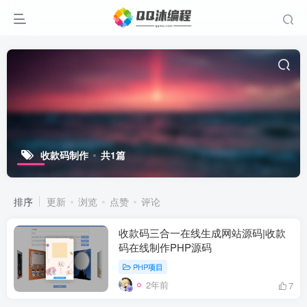
收款码制作
共1篇
排序
更新
浏览
点赞
评论
收款码三合一在线生成网站源码|收款
码在线制作PHP源码
PHP项目
2年前
7