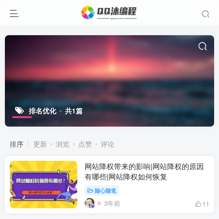
排名优化
共1篇
排序
更新
浏览
点赞
评论
网站降权带来的影响|网站降权的原因
有哪些|网站降权如何恢复
随心随笔
3年前
11