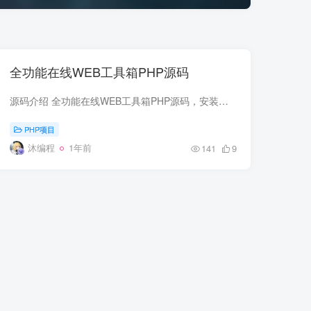
全功能在线WEB工具箱PHP源码
源码介绍 全功能在线WEB工具箱PHP源码，安装方法 创建数据库 导入数据库 添加.htaccess规则 访问域名根据提示一一步步安装即可 更多好看的PHP代码可以搜索QQ沐编程，觉得有帮助的话...
PHP项目
沐编程
1年前
141
9