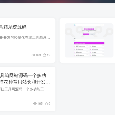
具箱系统源码
源码介绍 一套基于PHP开发的轻量化在线工具箱系统源码，采用高效MVC架构，支持快速搭建多功能工具聚合平台。用户只需将源码上传至服务器，修改config/config.php文件配置数据库信息即可完成部署...
163
12
虹工具箱网站源码一个多功
持72种常用站长和开发等
源码介绍 2024PHP彩虹工具网源码一个多功能工具箱程序，支持72种常用站长和开发等工具 程序安装 PHP>=7.4 伪静态设置Thinkphp 设置/public为网站运行目录 访问你的域名/install进行安装即可 ...
165
9