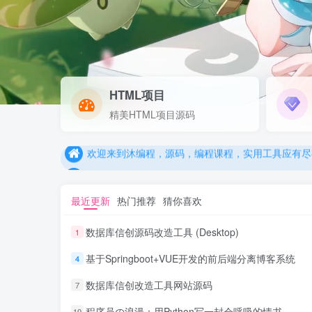
HTML项目
欢迎来到沐编程，源码，编程课程，实用工具应有尽
精美HTML项目源码
欢迎来到沐编程，源码，编程课程，实用工具应有尽
欢迎来到沐编程，源码，编程课程，实用工具应有尽
最近更新
热门推荐
猜你喜欢
数据库信创源码改造工具 (Desktop)
1
基于Springboot+VUE开发的前后端分离博客系统
4
数据库信创改造工具网站源码
7
程序员の浪漫：用Python写一封会呼吸的情书
10