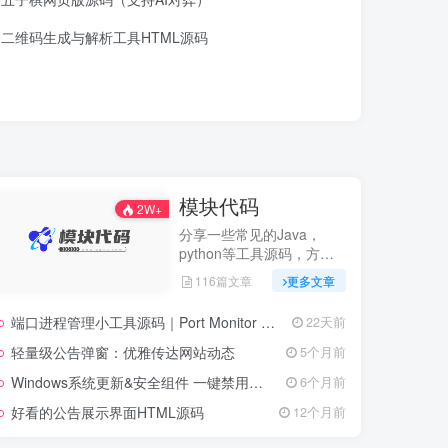
二维码生成与解析工具HTML源码
模块代码
2W+
分享一些常见的Java，
python等工具源码，方便
开发
116篇文章
更多文章
端口进程管理小工具源码｜Port Monitor 端口卫士
22天前
轻量级公告弹窗：优雅传达网站动态
5个月前
Windows系统更新&安全组件 一键禁用脚本.bat
6个月前
好看的公告展示界面HTML源码
12个月前