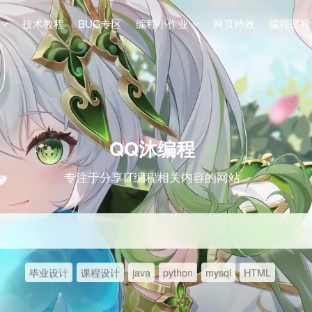
技术教程
BUG专区
编程小作业
网页特效
编程课程
QQ沐编程
专注于分享IT编程相关内容的网站
毕业设计
课程设计
java
python
mysql
HTML