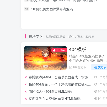
PHP随机美女图片瀑布流源码
13
模块专区
实用的网站特效，插件，脚本，教程等
404模板
1.5W+
精品404模板源码提供了
个用户友好的 404 错误页
面。
109篇文章
更多文章
赛博故障风404：当错误页面变成一场游戏体验
6个月
极简404页面：一个干净优雅的错误提示源码
6个月
简约拟人化404单页HML源码
8个月
页面迷失在太空404单页HTML源码
8个月