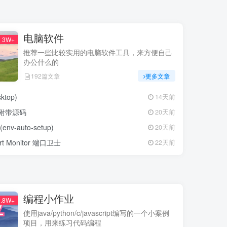
电脑软件
3W+
推荐一些比较实用的电脑软件工具，来方便自己
办公什么的
192篇文章
更多文章
top)
14天前
工具附带源码
20天前
auto-setup)
20天前
Monitor 端口卫士
22天前
编程小作业
.8W+
使用java/python/c/javascript编写的一个小案例
项目，用来练习代码编程