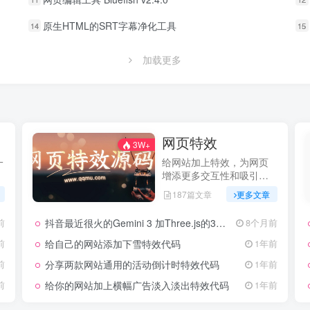
原生HTML的SRT字幕净化工具
14
15
加载更多
网页特效
3W+
一
给网站加上特效，为网页
增添更多交互性和吸引
力，提升用户体验
187篇文章
更多文章
抖音最近很火的Gemini 3 加Three.js的3D粒子交互代码 共十三款
前
8个月前
给自己的网站添加下雪特效代码
前
1年前
分享两款网站通用的活动倒计时特效代码
前
1年前
给你的网站加上横幅广告淡入淡出特效代码
前
1年前