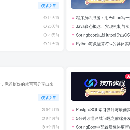
更多文章
程序员の浪漫：用Python写
14天前
Java多态概念、实现机制与
20天前
Springboot集成Hutool导出
20天前
Python海象运算符:=的具体实
21天前
情，觉得挺好的就写写分享出来
更多文章
PostgreSQL索引设计与
5个月前
5分钟读懂跨域问题之前端开发
8个月前
SpringBoot中配置属性热
8个月前