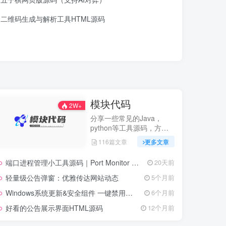
二维码生成与解析工具HTML源码
模块代码
2W+
分享一些常见的Java，
python等工具源码，方便
开发
116篇文章
更多文章
端口进程管理小工具源码｜Port Monitor 端口卫士
20天前
轻量级公告弹窗：优雅传达网站动态
5个月前
Windows系统更新&安全组件 一键禁用脚本.bat
6个月前
好看的公告展示界面HTML源码
12个月前