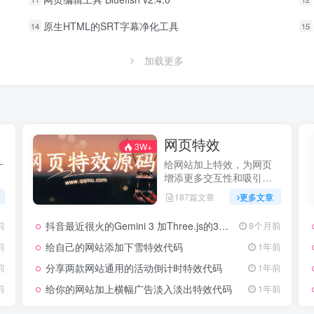
原生HTML的SRT字幕净化工具
14
15
加载更多
网页特效
3W+
一
给网站加上特效，为网页
增添更多交互性和吸引
力，提升用户体验
187篇文章
更多文章
抖音最近很火的Gemini 3 加Three.js的3D粒子交互代码 共十三款
前
8个月前
给自己的网站添加下雪特效代码
前
1年前
分享两款网站通用的活动倒计时特效代码
前
1年前
给你的网站加上横幅广告淡入淡出特效代码
前
1年前