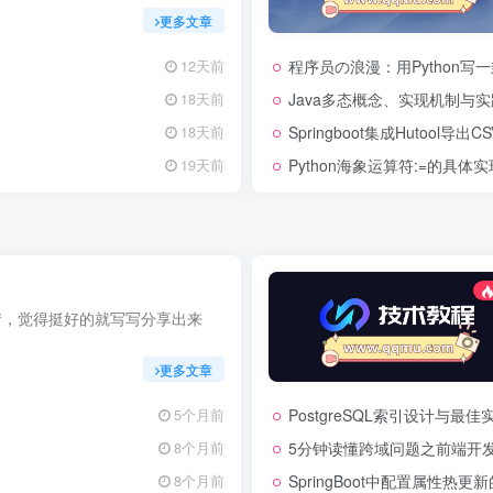
更多文章
程序员の浪漫：用Python写
12天前
Java多态概念、实现机制与
18天前
Springboot集成Hutool导出
18天前
Python海象运算符:=的具体实
19天前
情，觉得挺好的就写写分享出来
更多文章
PostgreSQL索引设计与
5个月前
5分钟读懂跨域问题之前端开发
8个月前
SpringBoot中配置属性热
8个月前