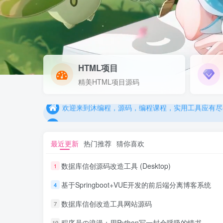
HTML项目
欢迎来到沐编程，源码，编程课程，实用工具应有尽
精美HTML项目源码
欢迎来到沐编程，源码，编程课程，实用工具应有尽
欢迎来到沐编程，源码，编程课程，实用工具应有尽
最近更新
热门推荐
猜你喜欢
数据库信创源码改造工具 (Desktop)
1
基于Springboot+VUE开发的前后端分离博客系统
4
数据库信创改造工具网站源码
7
程序员の浪漫：用Python写一封会呼吸的情书
10