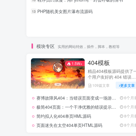
PHP随机美女图片瀑布流源码
13
模块专区
实用的网站特效，插件，脚本，教程等
404模板
1.5W+
精品404模板源码提供了
个用户友好的 404 错误页
面。
109篇文章
更多文章
赛博故障风404：当错误页面变成一场游戏体验
6个月
极简404页面：一个干净优雅的错误提示源码
6个月
简约拟人化404单页HML源码
8个月
页面迷失在太空404单页HTML源码
8个月