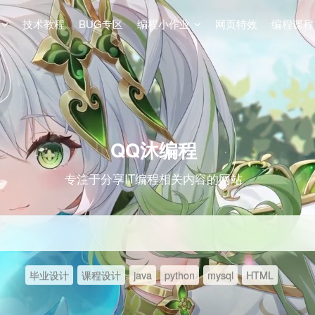
技术教程
BUG专区
编程小作业
网页特效
编程课程
QQ沐编程
专注于分享IT编程相关内容的网站
毕业设计
课程设计
java
python
mysql
HTML