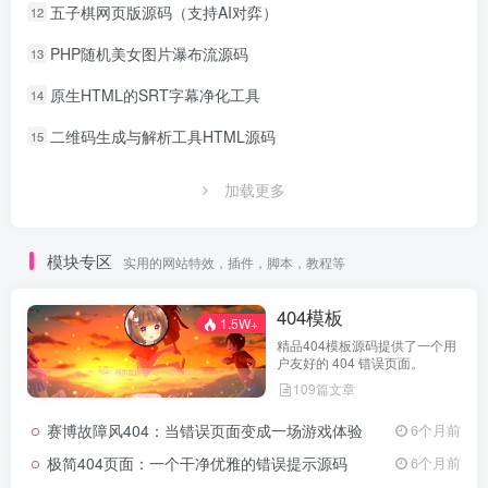
五子棋网页版源码（支持AI对弈）
12
PHP随机美女图片瀑布流源码
13
原生HTML的SRT字幕净化工具
14
二维码生成与解析工具HTML源码
15
加载更多
模块专区
实用的网站特效，插件，脚本，教程等
404模板
1.5W+
精品404模板源码提供了一个用
户友好的 404 错误页面。
109篇文章
赛博故障风404：当错误页面变成一场游戏体验
6个月前
极简404页面：一个干净优雅的错误提示源码
6个月前