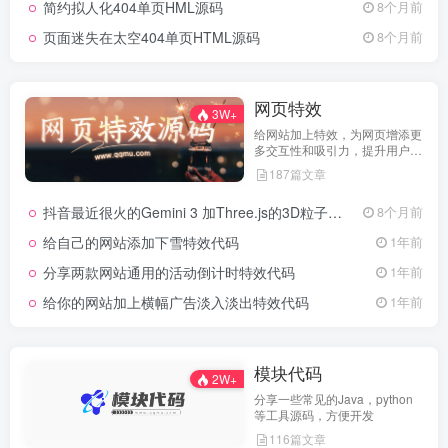
简约拟人化404单页HML源码
8个月前
页面迷失在太空404单页HTML源码
8个月前
网页特效
3W+
给网站加上特效，为网页增添更
多交互性和吸引力，提升用户体
验
187篇文章
抖音最近很火的Gemini 3 加Three.js的3D粒子交互代码 共十三款
8个月前
给自己的网站添加下雪特效代码
1年前
分享两款网站通用的活动倒计时特效代码
1年前
给你的网站加上横幅广告淡入淡出特效代码
1年前
模块代码
2W+
分享一些常见的Java，python
等工具源码，方便开发
116篇文章