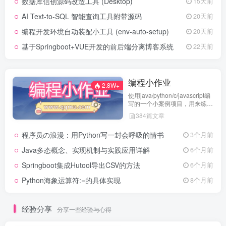
数据库信创源码改造工具 (Desktop)
15天前
AI Text-to-SQL 智能查询工具附带源码
20天前
编程开发环境自动装配小工具 (env-auto-setup)
20天前
基于Springboot+VUE开发的前后端分离博客系统
22天前
编程小作业
2.8W+
使用java/python/c/javascript编
写的一个小案例项目，用来练习
代码编程
384篇文章
程序员の浪漫：用Python写一封会呼吸的情书
3个月前
Java多态概念、实现机制与实践应用详解
6个月前
Springboot集成Hutool导出CSV的方法
6个月前
Python海象运算符:=的具体实现
8个月前
经验分享
分享一些经验与心得