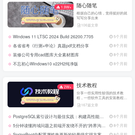
随心随笔
1.9W+
根据自己的心情，觉得挺好的就
写写分享出来
106篇文章
Windows 11 LTSC 2024 Build 26200.7705
5个月前
各省省考《行测+申论》真题pdf文档分享
8个月前
装修公司专用cad图库大全素材图库
8个月前
不忘初心Windows10 v22H2纯净版
8个月前
技术教程
2W+
分享一些实用性较强的技术教
程，一些软件工具的安装教程，
以及一些工具的实用方法，环境
167篇文章
配置等等
PostgreSQL索引设计与最佳实践：构建高性能数据库的基石
6个月前
5分钟读懂跨域问题之前端开发绕不开的“跨界沟通”难题
8个月前
SpringBoot中配置属性热更新的轻量级实现方案
8个月前