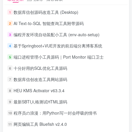
数据库信创源码改造工具 (Desktop)
1
AI Text-to-SQL 智能查询工具附带源码
2
编程开发环境自动装配小工具 (env-auto-setup)
3
基于Springboot+VUE开发的前后端分离博客系统
4
端口进程管理小工具源码｜Port Monitor 端口卫士
5
十分好用的SQL优化工具源码
6
数据库信创改造工具网站源码
7
HEU KMS Activator v63.3.4
8
最新SBTI人格测试HTML源码
9
程序员の浪漫：用Python写一封会呼吸的情书
10
网页编辑工具 Bluefish v2.4.0
11