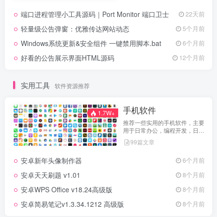
端口进程管理小工具源码｜Port Monitor 端口卫士
22天前
轻量级公告弹窗：优雅传达网站动态
5个月前
Windows系统更新&安全组件 一键禁用脚本.bat
6个月前
好看的公告展示界面HTML源码
12个月前
实用工具
软件资源推荐
手机软件
1.7W+
推荐一些实用的手机软件，主要
用于日常办公，编程开发，日常
维护，娱乐等等
99篇文章
安卓新年头像制作器
6个月前
安卓天天刷题 v1.01
8个月前
安卓WPS Office v18.24高级版
8个月前
安卓简易笔记v1.3.34.1212 高级版
8个月前