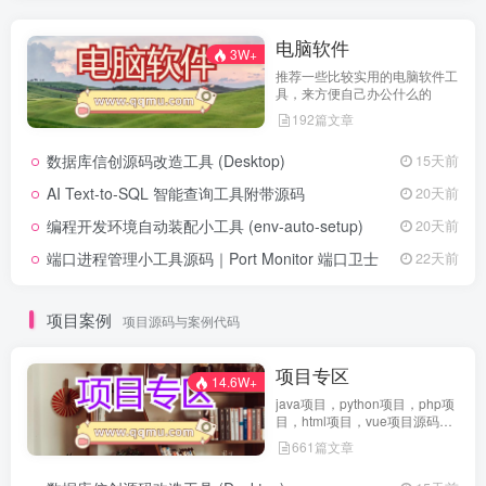
电脑软件
3W+
推荐一些比较实用的电脑软件工
具，来方便自己办公什么的
192篇文章
数据库信创源码改造工具 (Desktop)
15天前
AI Text-to-SQL 智能查询工具附带源码
20天前
编程开发环境自动装配小工具 (env-auto-setup)
20天前
端口进程管理小工具源码｜Port Monitor 端口卫士
22天前
项目案例
项目源码与案例代码
项目专区
14.6W+
java项目，python项目，php项
目，html项目，vue项目源码免
费查看
661篇文章