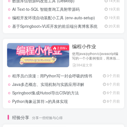
数据库信创源码改造工具 (Desktop)
14天前
AI Text-to-SQL 智能查询工具附带源码
19天前
编程开发环境自动装配小工具 (env-auto-setup)
19天前
基于Springboot+VUE开发的前后端分离博客系统
20天前
编程小作业
2.8W+
使用java/python/c/javascript编
写的一个小案例项目，用来练习
代码编程
384篇文章
程序员の浪漫：用Python写一封会呼吸的情书
3个月前
Java多态概念、实现机制与实践应用详解
6个月前
Springboot集成Hutool导出CSV的方法
6个月前
Python海象运算符:=的具体实现
8个月前
经验分享
分享一些经验与心得