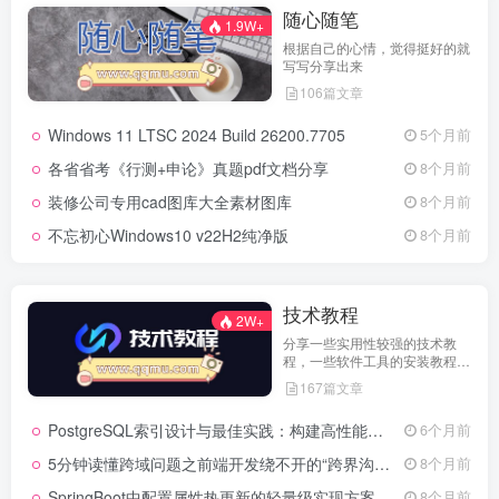
随心随笔
1.9W+
根据自己的心情，觉得挺好的就
写写分享出来
106篇文章
Windows 11 LTSC 2024 Build 26200.7705
5个月前
各省省考《行测+申论》真题pdf文档分享
8个月前
装修公司专用cad图库大全素材图库
8个月前
不忘初心Windows10 v22H2纯净版
8个月前
技术教程
2W+
分享一些实用性较强的技术教
程，一些软件工具的安装教程，
以及一些工具的实用方法，环境
167篇文章
配置等等
PostgreSQL索引设计与最佳实践：构建高性能数据库的基石
6个月前
5分钟读懂跨域问题之前端开发绕不开的“跨界沟通”难题
8个月前
SpringBoot中配置属性热更新的轻量级实现方案
8个月前