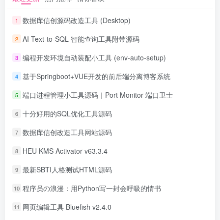
数据库信创源码改造工具 (Desktop)
1
AI Text-to-SQL 智能查询工具附带源码
2
编程开发环境自动装配小工具 (env-auto-setup)
3
基于Springboot+VUE开发的前后端分离博客系统
4
端口进程管理小工具源码｜Port Monitor 端口卫士
5
十分好用的SQL优化工具源码
6
数据库信创改造工具网站源码
7
HEU KMS Activator v63.3.4
8
最新SBTI人格测试HTML源码
9
程序员の浪漫：用Python写一封会呼吸的情书
10
网页编辑工具 Bluefish v2.4.0
11