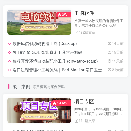
电脑软件
3W+
推荐一些比较实用的电脑软件工
具，来方便自己办公什么的
192篇文章
数据库信创源码改造工具 (Desktop)
14天前
AI Text-to-SQL 智能查询工具附带源码
19天前
编程开发环境自动装配小工具 (env-auto-setup)
19天前
端口进程管理小工具源码｜Port Monitor 端口卫士
21天前
项目案例
项目源码与案例代码
项目专区
14.6W+
java项目，python项目，php项
目，html项目，vue项目源码免
费查看
661篇文章