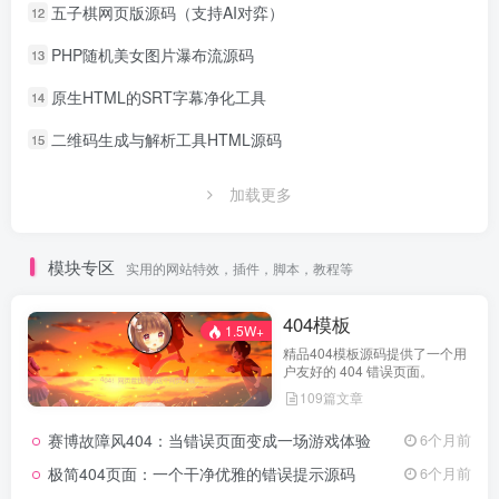
五子棋网页版源码（支持AI对弈）
12
PHP随机美女图片瀑布流源码
13
原生HTML的SRT字幕净化工具
14
二维码生成与解析工具HTML源码
15
加载更多
模块专区
实用的网站特效，插件，脚本，教程等
404模板
1.5W+
精品404模板源码提供了一个用
户友好的 404 错误页面。
109篇文章
赛博故障风404：当错误页面变成一场游戏体验
6个月前
极简404页面：一个干净优雅的错误提示源码
6个月前