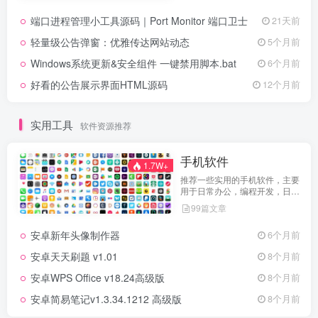
端口进程管理小工具源码｜Port Monitor 端口卫士
21天前
轻量级公告弹窗：优雅传达网站动态
5个月前
Windows系统更新&安全组件 一键禁用脚本.bat
6个月前
好看的公告展示界面HTML源码
12个月前
实用工具
软件资源推荐
手机软件
1.7W+
推荐一些实用的手机软件，主要
用于日常办公，编程开发，日常
维护，娱乐等等
99篇文章
安卓新年头像制作器
6个月前
安卓天天刷题 v1.01
8个月前
安卓WPS Office v18.24高级版
8个月前
安卓简易笔记v1.3.34.1212 高级版
8个月前