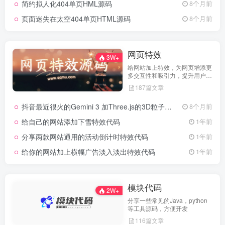
简约拟人化404单页HML源码
8个月前
页面迷失在太空404单页HTML源码
8个月前
网页特效
3W+
给网站加上特效，为网页增添更
多交互性和吸引力，提升用户体
验
187篇文章
抖音最近很火的Gemini 3 加Three.js的3D粒子交互代码 共十三款
8个月前
给自己的网站添加下雪特效代码
1年前
分享两款网站通用的活动倒计时特效代码
1年前
给你的网站加上横幅广告淡入淡出特效代码
1年前
模块代码
2W+
分享一些常见的Java，python
等工具源码，方便开发
116篇文章