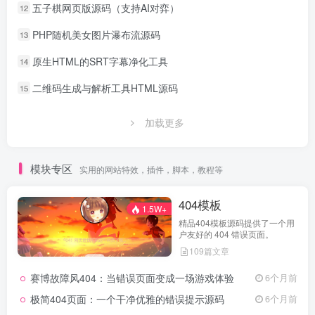
五子棋网页版源码（支持AI对弈）
12
PHP随机美女图片瀑布流源码
13
原生HTML的SRT字幕净化工具
14
二维码生成与解析工具HTML源码
15
加载更多
模块专区
实用的网站特效，插件，脚本，教程等
404模板
1.5W+
精品404模板源码提供了一个用
户友好的 404 错误页面。
109篇文章
赛博故障风404：当错误页面变成一场游戏体验
6个月前
极简404页面：一个干净优雅的错误提示源码
6个月前