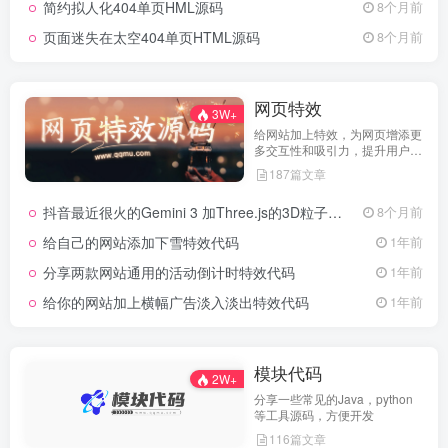
简约拟人化404单页HML源码
8个月前
页面迷失在太空404单页HTML源码
8个月前
网页特效
3W+
给网站加上特效，为网页增添更
多交互性和吸引力，提升用户体
验
187篇文章
抖音最近很火的Gemini 3 加Three.js的3D粒子交互代码 共十三款
8个月前
给自己的网站添加下雪特效代码
1年前
分享两款网站通用的活动倒计时特效代码
1年前
给你的网站加上横幅广告淡入淡出特效代码
1年前
模块代码
2W+
分享一些常见的Java，python
等工具源码，方便开发
116篇文章