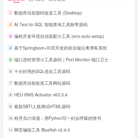
数据库信创源码改造工具 (Desktop)
1
AI Text-to-SQL 智能查询工具附带源码
2
编程开发环境自动装配小工具 (env-auto-setup)
3
基于Springboot+VUE开发的前后端分离博客系统
4
端口进程管理小工具源码｜Port Monitor 端口卫士
5
十分好用的SQL优化工具源码
6
数据库信创改造工具网站源码
7
HEU KMS Activator v63.3.4
8
最新SBTI人格测试HTML源码
9
程序员の浪漫：用Python写一封会呼吸的情书
10
网页编辑工具 Bluefish v2.4.0
11