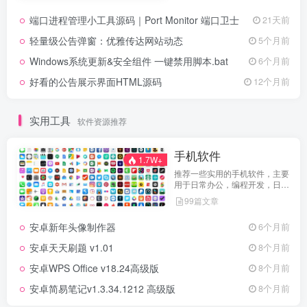
端口进程管理小工具源码｜Port Monitor 端口卫士
21天前
轻量级公告弹窗：优雅传达网站动态
5个月前
Windows系统更新&安全组件 一键禁用脚本.bat
6个月前
好看的公告展示界面HTML源码
12个月前
实用工具
软件资源推荐
手机软件
1.7W+
推荐一些实用的手机软件，主要
用于日常办公，编程开发，日常
维护，娱乐等等
99篇文章
安卓新年头像制作器
6个月前
安卓天天刷题 v1.01
8个月前
安卓WPS Office v18.24高级版
8个月前
安卓简易笔记v1.3.34.1212 高级版
8个月前