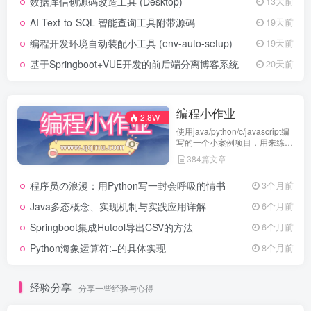
数据库信创源码改造工具 (Desktop)
13天前
AI Text-to-SQL 智能查询工具附带源码
19天前
编程开发环境自动装配小工具 (env-auto-setup)
19天前
基于Springboot+VUE开发的前后端分离博客系统
20天前
编程小作业
2.8W+
使用java/python/c/javascript编
写的一个小案例项目，用来练习
代码编程
384篇文章
程序员の浪漫：用Python写一封会呼吸的情书
3个月前
Java多态概念、实现机制与实践应用详解
6个月前
Springboot集成Hutool导出CSV的方法
6个月前
Python海象运算符:=的具体实现
8个月前
经验分享
分享一些经验与心得