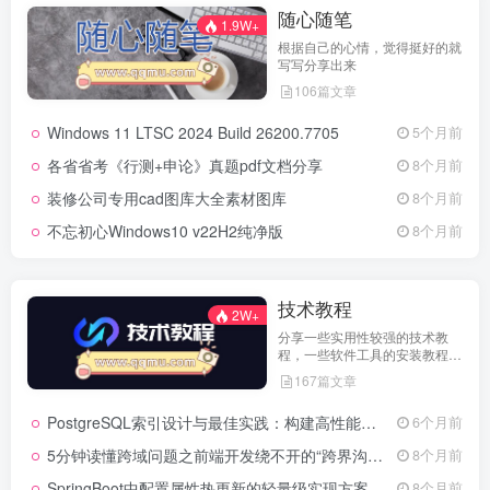
随心随笔
1.9W+
根据自己的心情，觉得挺好的就
写写分享出来
106篇文章
Windows 11 LTSC 2024 Build 26200.7705
5个月前
各省省考《行测+申论》真题pdf文档分享
8个月前
装修公司专用cad图库大全素材图库
8个月前
不忘初心Windows10 v22H2纯净版
8个月前
技术教程
2W+
分享一些实用性较强的技术教
程，一些软件工具的安装教程，
以及一些工具的实用方法，环境
167篇文章
配置等等
PostgreSQL索引设计与最佳实践：构建高性能数据库的基石
6个月前
5分钟读懂跨域问题之前端开发绕不开的“跨界沟通”难题
8个月前
SpringBoot中配置属性热更新的轻量级实现方案
8个月前