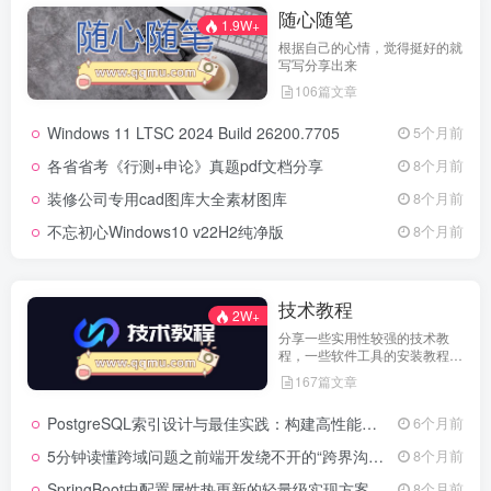
随心随笔
1.9W+
根据自己的心情，觉得挺好的就
写写分享出来
106篇文章
Windows 11 LTSC 2024 Build 26200.7705
5个月前
各省省考《行测+申论》真题pdf文档分享
8个月前
装修公司专用cad图库大全素材图库
8个月前
不忘初心Windows10 v22H2纯净版
8个月前
技术教程
2W+
分享一些实用性较强的技术教
程，一些软件工具的安装教程，
以及一些工具的实用方法，环境
167篇文章
配置等等
PostgreSQL索引设计与最佳实践：构建高性能数据库的基石
6个月前
5分钟读懂跨域问题之前端开发绕不开的“跨界沟通”难题
8个月前
SpringBoot中配置属性热更新的轻量级实现方案
8个月前