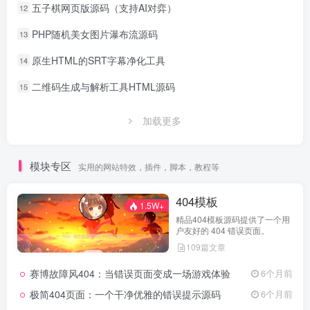
五子棋网页版源码（支持AI对弈）
12
PHP随机美女图片瀑布流源码
13
原生HTML的SRT字幕净化工具
14
二维码生成与解析工具HTML源码
15
加载更多
模块专区
实用的网站特效，插件，脚本，教程等
404模板
1.5W+
精品404模板源码提供了一个用
户友好的 404 错误页面。
109篇文章
赛博故障风404：当错误页面变成一场游戏体验
6个月前
极简404页面：一个干净优雅的错误提示源码
6个月前