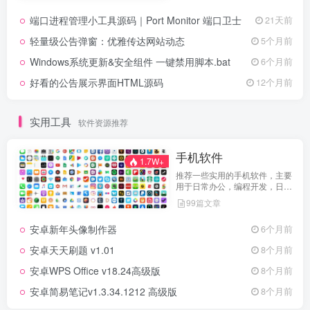
端口进程管理小工具源码｜Port Monitor 端口卫士
21天前
轻量级公告弹窗：优雅传达网站动态
5个月前
Windows系统更新&安全组件 一键禁用脚本.bat
6个月前
好看的公告展示界面HTML源码
12个月前
实用工具
软件资源推荐
手机软件
1.7W+
推荐一些实用的手机软件，主要
用于日常办公，编程开发，日常
维护，娱乐等等
99篇文章
安卓新年头像制作器
6个月前
安卓天天刷题 v1.01
8个月前
安卓WPS Office v18.24高级版
8个月前
安卓简易笔记v1.3.34.1212 高级版
8个月前