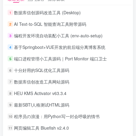
数据库信创源码改造工具 (Desktop)
1
AI Text-to-SQL 智能查询工具附带源码
2
编程开发环境自动装配小工具 (env-auto-setup)
3
基于Springboot+VUE开发的前后端分离博客系统
4
端口进程管理小工具源码｜Port Monitor 端口卫士
5
十分好用的SQL优化工具源码
6
数据库信创改造工具网站源码
7
HEU KMS Activator v63.3.4
8
最新SBTI人格测试HTML源码
9
程序员の浪漫：用Python写一封会呼吸的情书
10
网页编辑工具 Bluefish v2.4.0
11