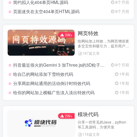
简约拟人化404单页HML源码
8个月前
页面迷失在太空404单页HTML源码
8个月前
网页特效
3W+
给网站加上特效，为网页增添更
多交互性和吸引力，提升用户体
验
187篇文章
抖音最近很火的Gemini 3 加Three.js的3D粒子交互代码 共十三款
8个月前
给自己的网站添加下雪特效代码
1年前
分享两款网站通用的活动倒计时特效代码
1年前
给你的网站加上横幅广告淡入淡出特效代码
1年前
模块代码
2W+
分享一些常见的Java，python
等工具源码，方便开发
116篇文章