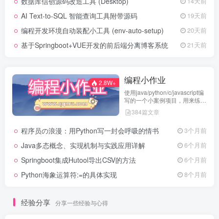
数据库信创源码改造工具 (Desktop)
14天前
AI Text-to-SQL 智能查询工具附带源码
19天前
编程开发环境自动装配小工具 (env-auto-setup)
20天前
基于Springboot+VUE开发的前后端分离博客系统
21天前
编程小作业
2.8W+
使用java/python/c/javascript编
写的一个小案例项目，用来练习
代码编程
384篇文章
程序员の浪漫：用Python写一封会呼吸的情书
3个月前
Java多态概念、实现机制与实践应用详解
6个月前
Springboot集成Hutool导出CSV的方法
6个月前
Python海象运算符:=的具体实现
8个月前
经验分享
分享一些经验与心得