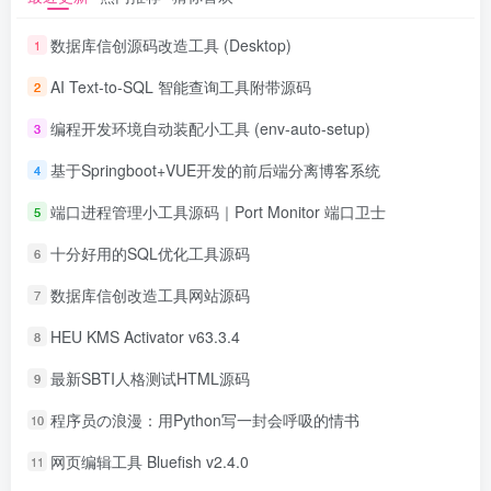
数据库信创源码改造工具 (Desktop)
1
AI Text-to-SQL 智能查询工具附带源码
2
编程开发环境自动装配小工具 (env-auto-setup)
3
基于Springboot+VUE开发的前后端分离博客系统
4
端口进程管理小工具源码｜Port Monitor 端口卫士
5
十分好用的SQL优化工具源码
6
数据库信创改造工具网站源码
7
HEU KMS Activator v63.3.4
8
最新SBTI人格测试HTML源码
9
程序员の浪漫：用Python写一封会呼吸的情书
10
网页编辑工具 Bluefish v2.4.0
11