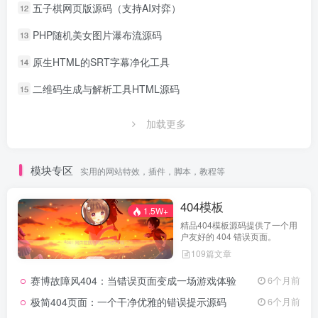
五子棋网页版源码（支持AI对弈）
12
PHP随机美女图片瀑布流源码
13
原生HTML的SRT字幕净化工具
14
二维码生成与解析工具HTML源码
15
加载更多
模块专区
实用的网站特效，插件，脚本，教程等
404模板
1.5W+
精品404模板源码提供了一个用
户友好的 404 错误页面。
109篇文章
赛博故障风404：当错误页面变成一场游戏体验
6个月前
极简404页面：一个干净优雅的错误提示源码
6个月前