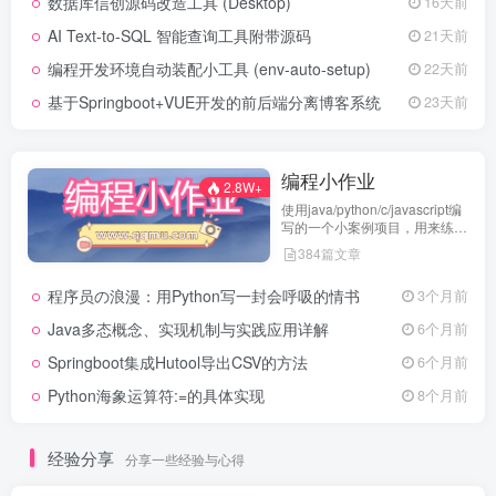
数据库信创源码改造工具 (Desktop)
16天前
AI Text-to-SQL 智能查询工具附带源码
21天前
编程开发环境自动装配小工具 (env-auto-setup)
22天前
基于Springboot+VUE开发的前后端分离博客系统
23天前
编程小作业
2.8W+
使用java/python/c/javascript编
写的一个小案例项目，用来练习
代码编程
384篇文章
程序员の浪漫：用Python写一封会呼吸的情书
3个月前
Java多态概念、实现机制与实践应用详解
6个月前
Springboot集成Hutool导出CSV的方法
6个月前
Python海象运算符:=的具体实现
8个月前
经验分享
分享一些经验与心得