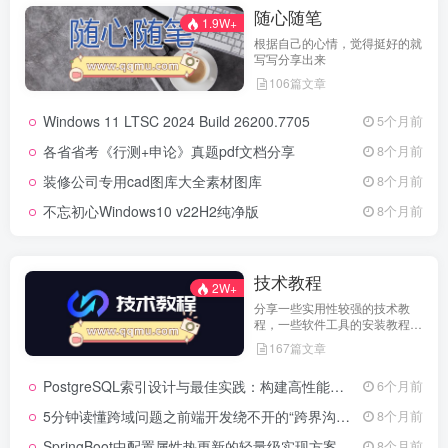
随心随笔
1.9W+
根据自己的心情，觉得挺好的就
写写分享出来
106篇文章
Windows 11 LTSC 2024 Build 26200.7705
5个月前
各省省考《行测+申论》真题pdf文档分享
8个月前
装修公司专用cad图库大全素材图库
8个月前
不忘初心Windows10 v22H2纯净版
8个月前
技术教程
2W+
分享一些实用性较强的技术教
程，一些软件工具的安装教程，
以及一些工具的实用方法，环境
167篇文章
配置等等
PostgreSQL索引设计与最佳实践：构建高性能数据库的基石
6个月前
5分钟读懂跨域问题之前端开发绕不开的“跨界沟通”难题
8个月前
SpringBoot中配置属性热更新的轻量级实现方案
8个月前