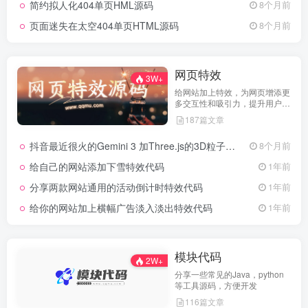
简约拟人化404单页HML源码
8个月前
页面迷失在太空404单页HTML源码
8个月前
网页特效
3W+
给网站加上特效，为网页增添更
多交互性和吸引力，提升用户体
验
187篇文章
抖音最近很火的Gemini 3 加Three.js的3D粒子交互代码 共十三款
8个月前
给自己的网站添加下雪特效代码
1年前
分享两款网站通用的活动倒计时特效代码
1年前
给你的网站加上横幅广告淡入淡出特效代码
1年前
模块代码
2W+
分享一些常见的Java，python
等工具源码，方便开发
116篇文章