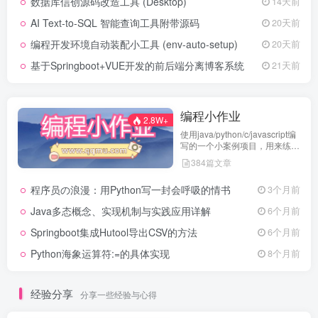
数据库信创源码改造工具 (Desktop)
14天前
AI Text-to-SQL 智能查询工具附带源码
20天前
编程开发环境自动装配小工具 (env-auto-setup)
20天前
基于Springboot+VUE开发的前后端分离博客系统
21天前
编程小作业
2.8W+
使用java/python/c/javascript编
写的一个小案例项目，用来练习
代码编程
384篇文章
程序员の浪漫：用Python写一封会呼吸的情书
3个月前
Java多态概念、实现机制与实践应用详解
6个月前
Springboot集成Hutool导出CSV的方法
6个月前
Python海象运算符:=的具体实现
8个月前
经验分享
分享一些经验与心得