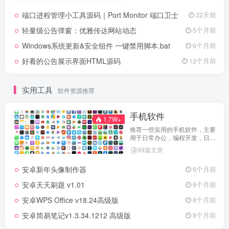
端口进程管理小工具源码｜Port Monitor 端口卫士
22天前
轻量级公告弹窗：优雅传达网站动态
5个月前
Windows系统更新&安全组件 一键禁用脚本.bat
6个月前
好看的公告展示界面HTML源码
12个月前
实用工具
软件资源推荐
手机软件
1.7W+
推荐一些实用的手机软件，主要
用于日常办公，编程开发，日常
维护，娱乐等等
99篇文章
安卓新年头像制作器
6个月前
安卓天天刷题 v1.01
8个月前
安卓WPS Office v18.24高级版
8个月前
安卓简易笔记v1.3.34.1212 高级版
8个月前