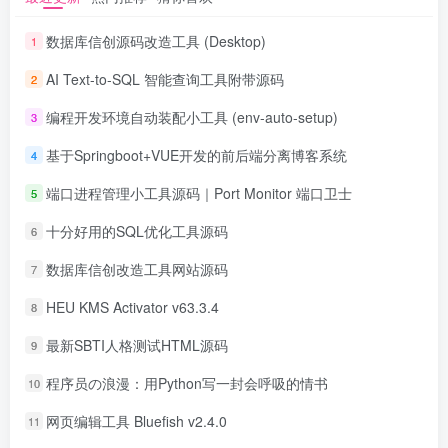
数据库信创源码改造工具 (Desktop)
1
AI Text-to-SQL 智能查询工具附带源码
2
编程开发环境自动装配小工具 (env-auto-setup)
3
基于Springboot+VUE开发的前后端分离博客系统
4
端口进程管理小工具源码｜Port Monitor 端口卫士
5
十分好用的SQL优化工具源码
6
数据库信创改造工具网站源码
7
HEU KMS Activator v63.3.4
8
最新SBTI人格测试HTML源码
9
程序员の浪漫：用Python写一封会呼吸的情书
10
网页编辑工具 Bluefish v2.4.0
11