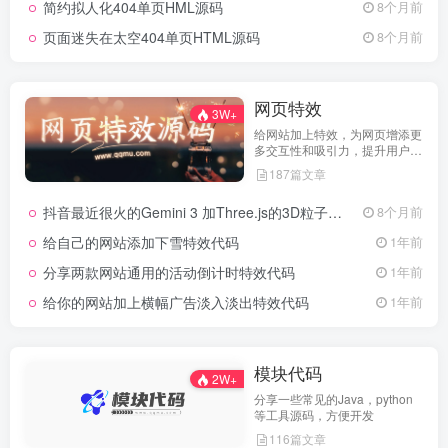
简约拟人化404单页HML源码
8个月前
页面迷失在太空404单页HTML源码
8个月前
网页特效
3W+
给网站加上特效，为网页增添更
多交互性和吸引力，提升用户体
验
187篇文章
抖音最近很火的Gemini 3 加Three.js的3D粒子交互代码 共十三款
8个月前
给自己的网站添加下雪特效代码
1年前
分享两款网站通用的活动倒计时特效代码
1年前
给你的网站加上横幅广告淡入淡出特效代码
1年前
模块代码
2W+
分享一些常见的Java，python
等工具源码，方便开发
116篇文章