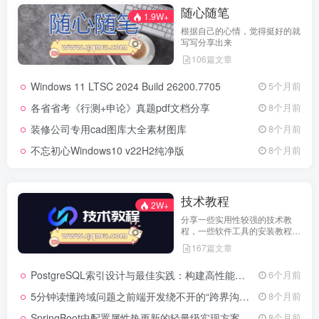
随心随笔
1.9W+
根据自己的心情，觉得挺好的就
写写分享出来
106篇文章
Windows 11 LTSC 2024 Build 26200.7705
5个月前
各省省考《行测+申论》真题pdf文档分享
8个月前
装修公司专用cad图库大全素材图库
8个月前
不忘初心Windows10 v22H2纯净版
8个月前
技术教程
2W+
分享一些实用性较强的技术教
程，一些软件工具的安装教程，
以及一些工具的实用方法，环境
167篇文章
配置等等
PostgreSQL索引设计与最佳实践：构建高性能数据库的基石
6个月前
5分钟读懂跨域问题之前端开发绕不开的“跨界沟通”难题
8个月前
SpringBoot中配置属性热更新的轻量级实现方案
8个月前