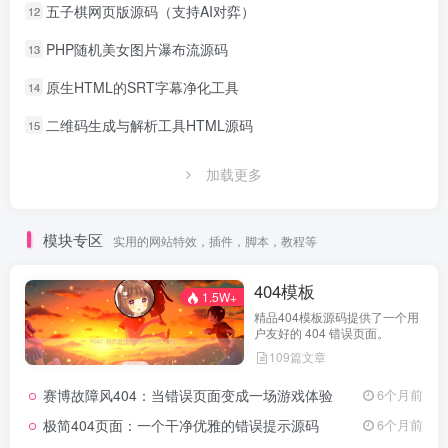
五子棋网页版源码（支持AI对弈）
12
PHP随机美女图片瀑布流源码
13
原生HTML的SRT字幕净化工具
14
二维码生成与解析工具HTML源码
15
加载更多
模块专区
实用的网站特效，插件，脚本，教程等
404模板
1.5W+
精品404模板源码提供了一个用
户友好的 404 错误页面。
109篇文章
赛博故障风404：当错误页面变成一场游戏体验
6个月前
极简404页面：一个干净优雅的错误提示源码
6个月前