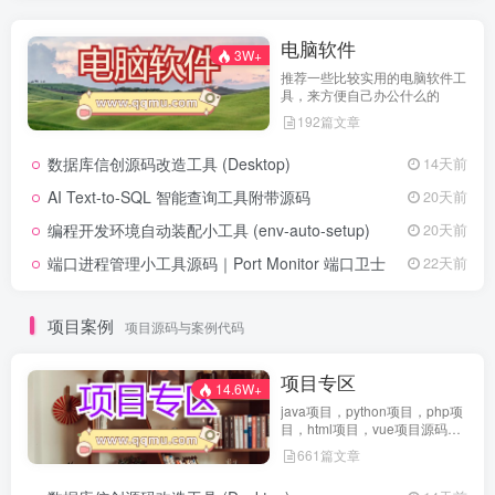
电脑软件
3W+
推荐一些比较实用的电脑软件工
具，来方便自己办公什么的
192篇文章
数据库信创源码改造工具 (Desktop)
14天前
AI Text-to-SQL 智能查询工具附带源码
20天前
编程开发环境自动装配小工具 (env-auto-setup)
20天前
端口进程管理小工具源码｜Port Monitor 端口卫士
22天前
项目案例
项目源码与案例代码
项目专区
14.6W+
java项目，python项目，php项
目，html项目，vue项目源码免
费查看
661篇文章