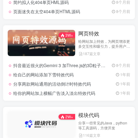
简约拟人化404单页HML源码
8个月前
页面迷失在太空404单页HTML源码
8个月前
网页特效
3W+
给网站加上特效，为网页增添更
多交互性和吸引力，提升用户体
验
187篇文章
抖音最近很火的Gemini 3 加Three.js的3D粒子交互代码 共十三款
8个月前
给自己的网站添加下雪特效代码
1年前
分享两款网站通用的活动倒计时特效代码
1年前
给你的网站加上横幅广告淡入淡出特效代码
1年前
模块代码
2W+
分享一些常见的Java，python
等工具源码，方便开发
116篇文章