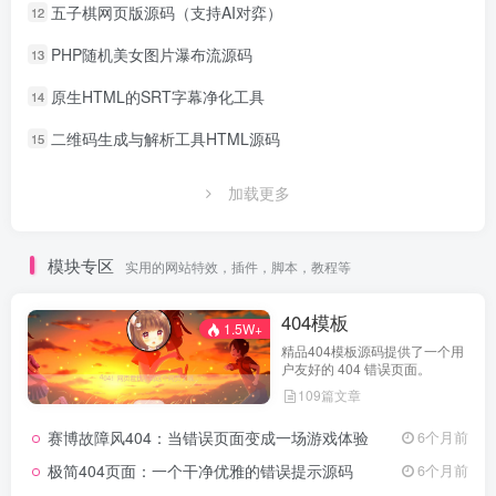
五子棋网页版源码（支持AI对弈）
12
PHP随机美女图片瀑布流源码
13
原生HTML的SRT字幕净化工具
14
二维码生成与解析工具HTML源码
15
加载更多
模块专区
实用的网站特效，插件，脚本，教程等
404模板
1.5W+
精品404模板源码提供了一个用
户友好的 404 错误页面。
109篇文章
赛博故障风404：当错误页面变成一场游戏体验
6个月前
极简404页面：一个干净优雅的错误提示源码
6个月前