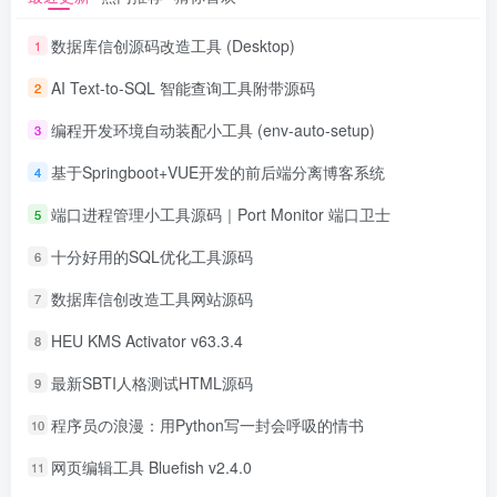
数据库信创源码改造工具 (Desktop)
1
AI Text-to-SQL 智能查询工具附带源码
2
编程开发环境自动装配小工具 (env-auto-setup)
3
基于Springboot+VUE开发的前后端分离博客系统
4
端口进程管理小工具源码｜Port Monitor 端口卫士
5
十分好用的SQL优化工具源码
6
数据库信创改造工具网站源码
7
HEU KMS Activator v63.3.4
8
最新SBTI人格测试HTML源码
9
程序员の浪漫：用Python写一封会呼吸的情书
10
网页编辑工具 Bluefish v2.4.0
11