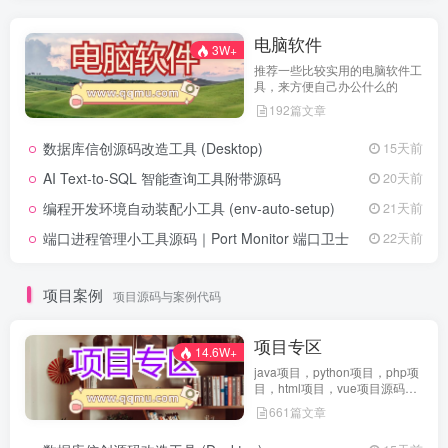
电脑软件
3W+
推荐一些比较实用的电脑软件工
具，来方便自己办公什么的
192篇文章
数据库信创源码改造工具 (Desktop)
15天前
AI Text-to-SQL 智能查询工具附带源码
20天前
编程开发环境自动装配小工具 (env-auto-setup)
21天前
端口进程管理小工具源码｜Port Monitor 端口卫士
22天前
项目案例
项目源码与案例代码
项目专区
14.6W+
java项目，python项目，php项
目，html项目，vue项目源码免
费查看
661篇文章