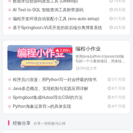
数据库信创源码改造工具 (Desktop)
15天前
AI Text-to-SQL 智能查询工具附带源码
20天前
编程开发环境自动装配小工具 (env-auto-setup)
21天前
基于Springboot+VUE开发的前后端分离博客系统
22天前
编程小作业
2.8W+
使用java/python/c/javascript编
写的一个小案例项目，用来练习
代码编程
384篇文章
程序员の浪漫：用Python写一封会呼吸的情书
3个月前
Java多态概念、实现机制与实践应用详解
6个月前
Springboot集成Hutool导出CSV的方法
6个月前
Python海象运算符:=的具体实现
8个月前
经验分享
分享一些经验与心得