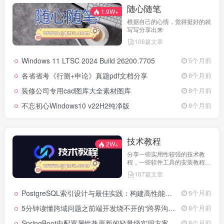
随心随笔
1.9W+
根据自己的心情，觉得挺好的就
写写分享出来
106篇文章
Windows 11 LTSC 2024 Build 26200.7705
5个月前
各省省考《行测+申论》真题pdf文档分享
8个月前
装修公司专用cad图库大全素材图库
8个月前
不忘初心Windows10 v22H2纯净版
8个月前
技术教程
2W+
分享一些实用性较强的技术教
程，一些软件工具的安装教程，
以及一些工具的实用方法，环境
167篇文章
配置等等
PostgreSQL索引设计与最佳实践：构建高性能数据库的基石
6个月前
5分钟读懂跨域问题之前端开发绕不开的“跨界沟通”难题
8个月前
SpringBoot中配置属性热更新的轻量级实现方案
8个月前