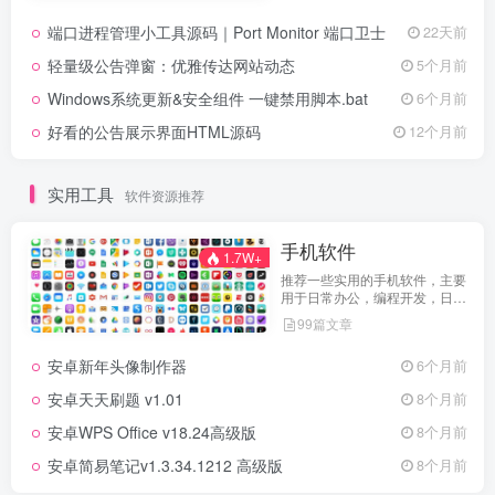
端口进程管理小工具源码｜Port Monitor 端口卫士
22天前
轻量级公告弹窗：优雅传达网站动态
5个月前
Windows系统更新&安全组件 一键禁用脚本.bat
6个月前
好看的公告展示界面HTML源码
12个月前
实用工具
软件资源推荐
手机软件
1.7W+
推荐一些实用的手机软件，主要
用于日常办公，编程开发，日常
维护，娱乐等等
99篇文章
安卓新年头像制作器
6个月前
安卓天天刷题 v1.01
8个月前
安卓WPS Office v18.24高级版
8个月前
安卓简易笔记v1.3.34.1212 高级版
8个月前